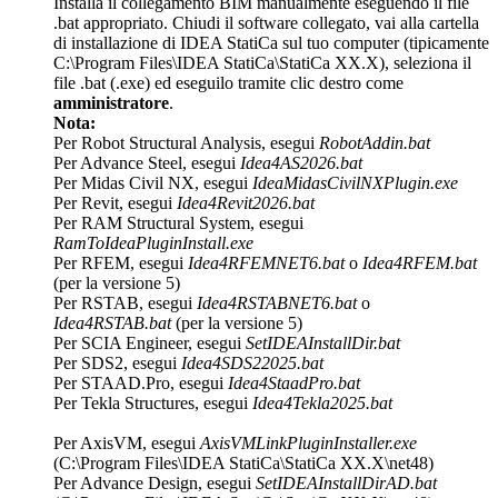
Installa il collegamento BIM manualmente eseguendo il file
.bat appropriato. Chiudi il software collegato, vai alla cartella
di installazione di IDEA StatiCa sul tuo computer (tipicamente
C:\Program Files\IDEA StatiCa\StatiCa XX.X), seleziona il
file .bat (.exe) ed eseguilo tramite clic destro come
amministratore
.
Nota:
Per Robot Structural Analysis, esegui
RobotAddin.bat
Per Advance Steel, esegui
Idea4AS2026.bat
Per Midas Civil NX, esegui
IdeaMidasCivilNXPlugin.exe
Per Revit, esegui
Idea4Revit2026.bat
Per RAM Structural System, esegui
RamToIdeaPluginInstall.exe
Per RFEM, esegui
Idea4RFEMNET6.bat
o
Idea4RFEM.bat
(per la versione 5)
Per RSTAB, esegui
Idea4RSTABNET6.bat
o
Idea4RSTAB.bat
(per la versione 5)
Per SCIA Engineer, esegui
SetIDEAInstallDir.bat
Per SDS2, esegui
Idea4SDS22025.bat
Per STAAD.Pro, esegui
Idea4StaadPro.bat
Per Tekla Structures, esegui
Idea4Tekla2025.bat
Per AxisVM, esegui
AxisVMLinkPluginInstaller.exe
(C:\Program Files\IDEA StatiCa\StatiCa XX.X\net48)
Per Advance Design, esegui
SetIDEAInstallDirAD.bat