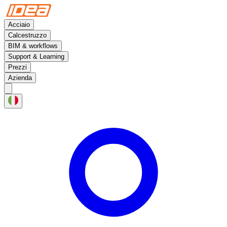
Acciaio
Calcestruzzo
BIM & workflows
Support & Learning
Prezzi
Azienda