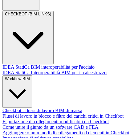
CHECKBOT (BIM LINKS)
IDEA StatiCa BIM interoperabilità per l'acciaio
IDEA StatiCa Interoperabilità BIM per il calcestruzzo
Workflow BIM
Checkbot - flussi di lavoro BIM di massa
Flussi di lavoro in blocco e filtro dei carichi critici in Checkbot
Esportazione di collegamenti modificabili da Checkbot
Come unire il giunto da un software CAD e FEA
Aggiungere o unire nodi di collegamenti ed elementi in Checkbot