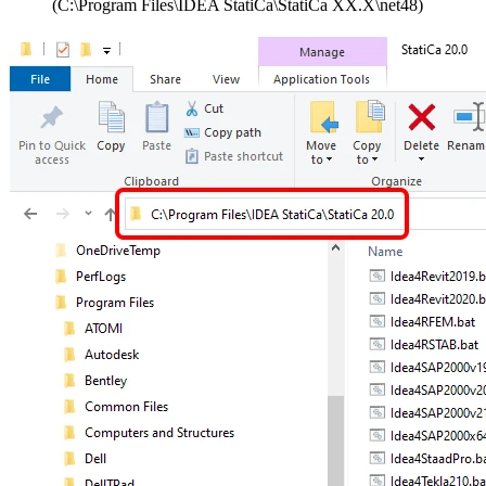
(C:\Program Files\IDEA StatiCa\StatiCa XX.X\net48)