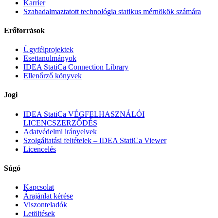
Karrier
Szabadalmaztatott technológia statikus mérnökök számára
Erőforrások
Ügyfélprojektek
Esettanulmányok
IDEA StatiCa Connection Library
Ellenőrző könyvek
Jogi
IDEA StatiCa VÉGFELHASZNÁLÓI
LICENCSZERZŐDÉS
Adatvédelmi irányelvek
Szolgáltatási feltételek – IDEA StatiCa Viewer
Licencelés
Súgó
Kapcsolat
Árajánlat kérése
Viszonteladók
Letöltések