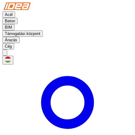
Acél
Beton
BIM
Támogatási központ
Árazás
Cég