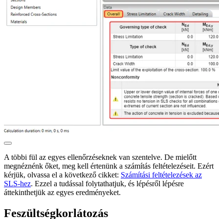
A többi fül az egyes ellenőrzéseknek van szentelve. De mielőtt
megnéznénk őket, meg kell értenünk a számítás feltételezéseit. Ezért
kérjük, olvassa el a következő cikket:
Számítási feltételezések az
SLS-hez
. Ezzel a tudással folytathatjuk, és lépésről lépésre
áttekinthetjük az egyes eredményeket.
Feszültségkorlátozás