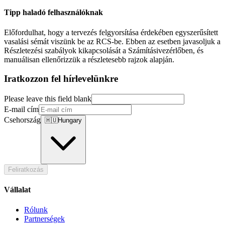
Tipp haladó felhasználóknak
Előfordulhat, hogy a tervezés felgyorsítása érdekében egyszerűsített
vasalási sémát viszünk be az RCS-be. Ebben az esetben javasoljuk a
Részletezési szabályok kikapcsolását a Számításivezérlőben, és
manuálisan ellenőrizzük a részletesebb rajzok alapján.
Iratkozzon fel hírlevelünkre
Please leave this field blank
E-mail cím
Csehország
🇭🇺
Hungary
Feliratkozás
Vállalat
Rólunk
Partnerségek