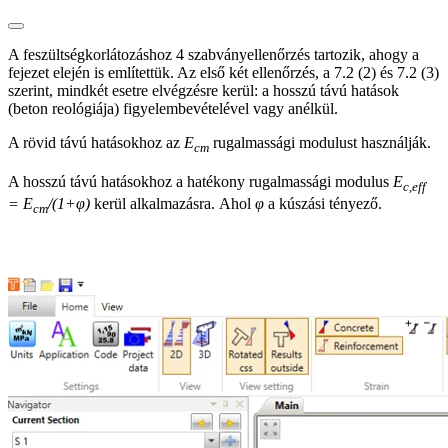
A feszültségkorlátozáshoz 4 szabványellenőrzés tartozik, ahogy a
fejezet elején is említettük. Az első két ellenőrzés, a 7.2 (2) és 7.2 (3)
szerint, mindkét esetre elvégzésre kerül: a hosszú távú hatások
(beton reológiája) figyelembevételével vagy anélkül.
A rövid távú hatásokhoz az
E
rugalmassági modulust használják.
cm
A hosszú távú hatásokhoz a hatékony rugalmassági modulus
E
c,eff
= E
/(1+φ)
kerül alkalmazásra. Ahol
φ
a kúszási tényező.
cm