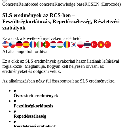
Concrete
Reinforced concrete
Knowledge base
RCS
EN (Eurocode)
SLS eredmények az RCS-ben –
Feszültségkorlátozás, Repedésszélesség, Részletezési
szabályok
Ez a cikk a következő nyelveken is elérhető
AI által angolból fordítva
Ez a cikk az SLS eredmények gyakorlati használatának leírásával
foglalkozik. Megtanulja, hogyan kell helyesen olvasni az
eredményeket és dolgozni velük.
Az alkalmazásban négy fül összpontosít az SLS eredményekre.
Összesített eredmények
Feszültségkorlátozás
Repedésszélesség
Részletezési szabályok