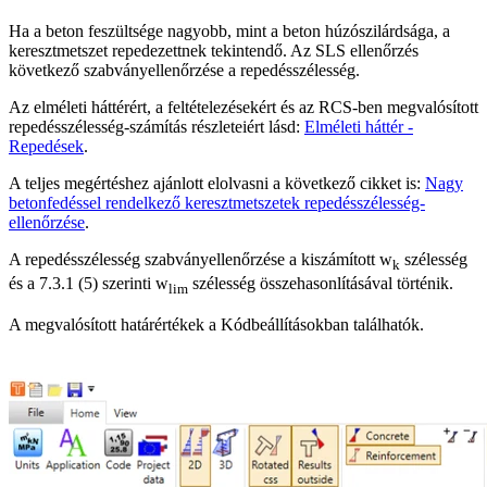
Ha a beton feszültsége nagyobb, mint a beton húzószilárdsága, a
keresztmetszet repedezettnek tekintendő. Az SLS ellenőrzés
következő szabványellenőrzése a repedésszélesség.
Az elméleti háttérért, a feltételezésekért és az RCS-ben megvalósított
repedésszélesség-számítás részleteiért lásd:
Elméleti háttér -
Repedések
.
A teljes megértéshez ajánlott elolvasni a következő cikket is:
Nagy
betonfedéssel rendelkező keresztmetszetek repedésszélesség-
ellenőrzése
.
A repedésszélesség szabványellenőrzése a kiszámított w
szélesség
k
és a 7.3.1 (5) szerinti w
szélesség összehasonlításával történik.
lim
A megvalósított határértékek a Kódbeállításokban találhatók.