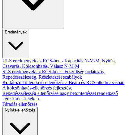
Eredmények
ULS eredmények az RCS-ben - Kapacitás N-M-M, Nyírás,
Csavarás, Kölcsönhatás, Válasz N-M-M
SLS eredmények az RCS-ben – Feszültségkorlátozás,
Repedésszélesség, Részletezési szabályok
Korlátozott interakció-ellenőrzés a Beam és RCS alkalmazásban
A kölcsönhatás-ellenőrzés fejlesztése
Repedésszélesség ellenőrzése nagy betonfedéssel rendelkező
keresztmetszeteken
Fáradás ellenőrzés
Nyírás-ellenőrzés