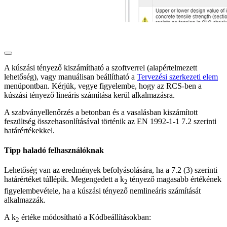
A kúszási tényező kiszámítható a szoftverrel (alapértelmezett
lehetőség), vagy manuálisan beállítható a
Tervezési szerkezeti elem
menüpontban. Kérjük, vegye figyelembe, hogy az RCS-ben a
kúszási tényező lineáris számítása kerül alkalmazásra.
A szabványellenőrzés a betonban és a vasalásban kiszámított
feszültség összehasonlításával történik az EN 1992-1-1 7.2 szerinti
határértékekkel.
Tipp haladó felhasználóknak
Lehetőség van az eredmények befolyásolására, ha a 7.2 (3) szerinti
határértéket túllépik. Megengedett a k
tényező magasabb értékének
2
figyelembevétele, ha a kúszási tényező nemlineáris számítását
alkalmazzák.
A k
értéke módosítható a Kódbeállításokban:
2