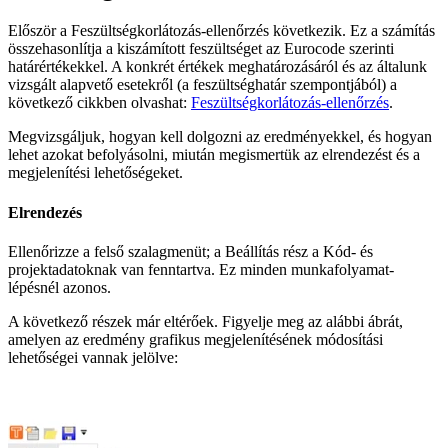
Először a Feszültségkorlátozás-ellenőrzés következik. Ez a számítás
összehasonlítja a kiszámított feszültséget az Eurocode szerinti
határértékekkel. A konkrét értékek meghatározásáról és az általunk
vizsgált alapvető esetekről (a feszültséghatár szempontjából) a
következő cikkben olvashat:
Feszültségkorlátozás-ellenőrzés
.
Megvizsgáljuk, hogyan kell dolgozni az eredményekkel, és hogyan
lehet azokat befolyásolni, miután megismertük az elrendezést és a
megjelenítési lehetőségeket.
Elrendezés
Ellenőrizze a felső szalagmenüt; a Beállítás rész a Kód- és
projektadatoknak van fenntartva. Ez minden munkafolyamat-
lépésnél azonos.
A következő részek már eltérőek. Figyelje meg az alábbi ábrát,
amelyen az eredmény grafikus megjelenítésének módosítási
lehetőségei vannak jelölve: