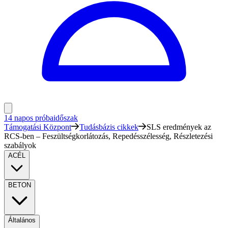
14 napos próbaidőszak
Támogatási Központ
Tudásbázis cikkek
SLS eredmények az
RCS-ben – Feszültségkorlátozás, Repedésszélesség, Részletezési
szabályok
ACÉL
BETON
Általános