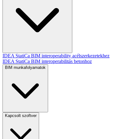
IDEA StatiCa BIM interoperability acélszerkezetekhez
IDEA StatiCa BIM interoperabilitás betonhoz
BIM munkafolyamatok
Kapcsolt szoftver