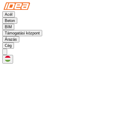
Acél
Beton
BIM
Támogatási központ
Árazás
Cég