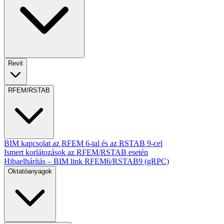
Revit
RFEM/RSTAB
BIM kapcsolat az RFEM 6-tal és az RSTAB 9-cel
Ismert korlátozások az RFEM/RSTAB esetén
Hibaelhárítás – BIM link RFEM6/RSTAB9 (gRPC)
Oktatóanyagok