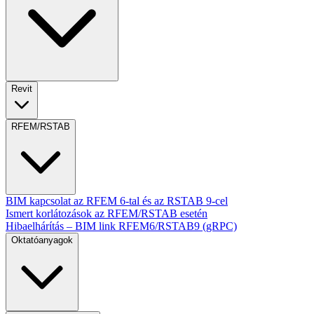
Revit
RFEM/RSTAB
BIM kapcsolat az RFEM 6-tal és az RSTAB 9-cel
Ismert korlátozások az RFEM/RSTAB esetén
Hibaelhárítás – BIM link RFEM6/RSTAB9 (gRPC)
Oktatóanyagok