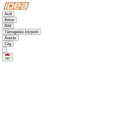
Acél
Beton
BIM
Támogatási központ
Árazás
Cég