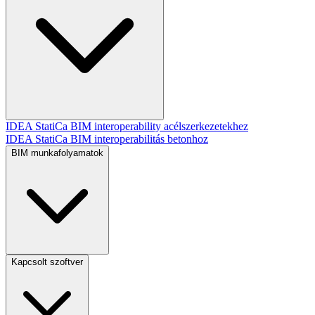
IDEA StatiCa BIM interoperability acélszerkezetekhez
IDEA StatiCa BIM interoperabilitás betonhoz
BIM munkafolyamatok
Kapcsolt szoftver