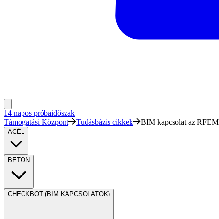
14 napos próbaidőszak
Támogatási Központ
Tudásbázis cikkek
BIM kapcsolat az RFEM 
ACÉL
BETON
CHECKBOT (BIM KAPCSOLATOK)