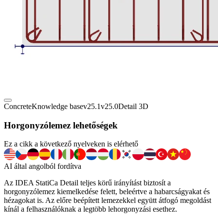
Concrete
Knowledge base
v25.1
v25.0
Detail 3D
Horgonyzólemez lehetőségek
Ez a cikk a következő nyelveken is elérhető
AI által angolból fordítva
Az IDEA StatiCa Detail teljes körű irányítást biztosít a
horgonyzólemez kiemelkedése felett, beleértve a habarcságyakat és
hézagokat is. Az előre beépített lemezekkel együtt átfogó megoldást
kínál a felhasználóknak a legtöbb lehorgonyzási esethez.