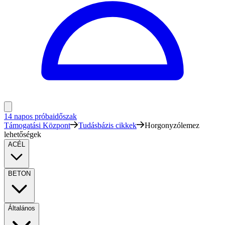
14 napos próbaidőszak
Támogatási Központ
Tudásbázis cikkek
Horgonyzólemez
lehetőségek
ACÉL
BETON
Általános