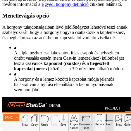
további információ a
Egyedi horgony definíció
cikkben található.
Menetlevágás opció
A horgony tulajdonságaiban lévő jelölőnégyzet lehetővé teszi annak
szabályozását, hogy a horgony hogyan csatlakozik a talplemezhez,
és meghatározza az acél-beton kapcsolattól várható viselkedést.
A talplemezhez csatlakoztatott fejes csapok és helyszínen
öntött vasalás esetén (nem Cast-in lemezekhez) különbséget
tesz a
csavaros kapcsolat (csuklós)
és a
hegesztett
kapcsolat (merev)
között — a 3D nézetben látható módon.
A horgony és a lemez közötti kapcsolat módja jelentős
hatással van a nyírási ellenállásra a beton nyomásának
szempontjából.