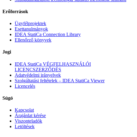
Erőforrások
Ügyfélprojektek
Esettanulmányok
IDEA StatiCa Connection Library
Ellenőrző könyvek
Jogi
IDEA StatiCa VÉGFELHASZNÁLÓI
LICENCSZERZŐDÉS
Adatvédelmi irányelvek
Szolgáltatási feltételek – IDEA StatiCa Viewer
Licencelés
Súgó
Kapcsolat
Árajánlat kérése
Viszonteladók
Letöltések