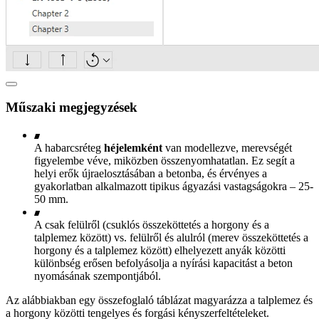
Műszaki megjegyzések
A habarcsréteg
héjelemként
van modellezve, merevségét
figyelembe véve, miközben összenyomhatatlan. Ez segít a
helyi erők újraelosztásában a betonba, és érvényes a
gyakorlatban alkalmazott tipikus ágyazási vastagságokra – 25-
50 mm.
A csak felülről (csuklós összeköttetés a horgony és a
talplemez között) vs. felülről és alulról (merev összeköttetés a
horgony és a talplemez között) elhelyezett anyák közötti
különbség erősen befolyásolja a nyírási kapacitást a beton
nyomásának szempontjából.
Az alábbiakban egy összefoglaló táblázat magyarázza a talplemez és
a horgony közötti tengelyes és forgási kényszerfeltételeket.