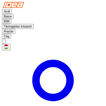
Acél
Beton
BIM
Támogatási központ
Árazás
Cég