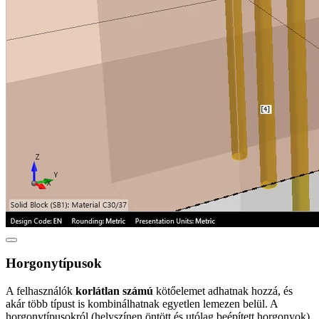
Horgonytípusok
​A felhasználók
korlátlan számú
kötőelemet adhatnak hozzá, és
akár több típust is kombinálhatnak egyetlen lemezen belül. A
horgonytípusokról (helyszínen öntött és utólag beépített horgonyok)