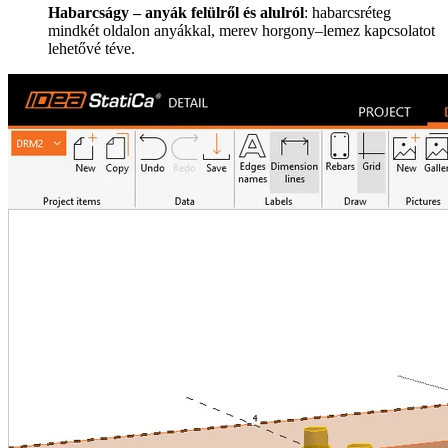
Habarcságy – anyák felülről és alulról
: habarcsréteg
mindkét oldalon anyákkal, merev horgony–lemez kapcsolatot
lehetővé téve.