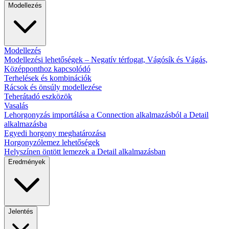
Modellezés
Modellezés
Modellezési lehetőségek – Negatív térfogat, Vágósík és Vágás,
Középponthoz kapcsolódó
Terhelések és kombinációk
Rácsok és önsúly modellezése
Teherátadó eszközök
Vasalás
Lehorgonyzás importálása a Connection alkalmazásból a Detail
alkalmazásba
Egyedi horgony meghatározása
Horgonyzólemez lehetőségek
Helyszínen öntött lemezek a Detail alkalmazásban
Eredmények
Jelentés