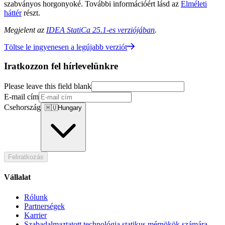
szabványos horgonyoké. További információért lásd az
Elméleti
háttér
részt.
Megjelent az
IDEA StatiCa 25.1-es verziójában
.
Töltse le ingyenesen a legújabb verziót
Iratkozzon fel hírlevelünkre
Please leave this field blank
E-mail cím
Csehország
🇭🇺
Hungary
Feliratkozás
Vállalat
Rólunk
Partnerségek
Karrier
Szabadalmaztatott technológia statikus mérnökök számára