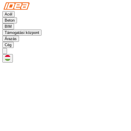
Acél
Beton
BIM
Támogatási központ
Árazás
Cég