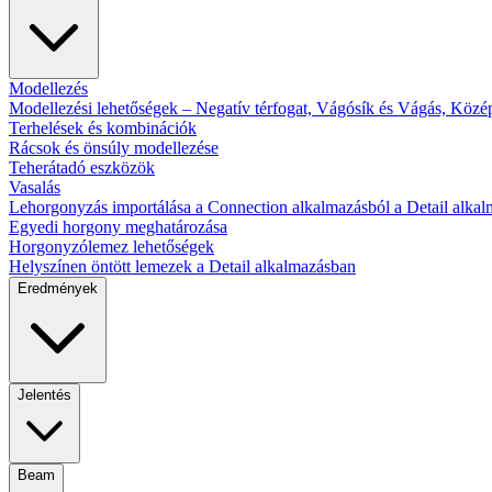
Modellezés
Modellezési lehetőségek – Negatív térfogat, Vágósík és Vágás, Köz
Terhelések és kombinációk
Rácsok és önsúly modellezése
Teherátadó eszközök
Vasalás
Lehorgonyzás importálása a Connection alkalmazásból a Detail alka
Egyedi horgony meghatározása
Horgonyzólemez lehetőségek
Helyszínen öntött lemezek a Detail alkalmazásban
Eredmények
Jelentés
Beam