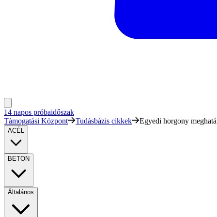
14 napos próbaidőszak
Támogatási Központ
Tudásbázis cikkek
Egyedi horgony meghatá
ACÉL
BETON
Általános