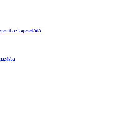
épponthoz kapcsolódó
lmazásba