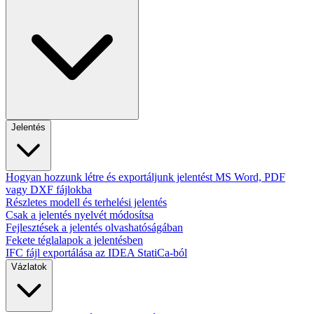
Jelentés
Hogyan hozzunk létre és exportáljunk jelentést MS Word, PDF
vagy DXF fájlokba
Részletes modell és terhelési jelentés
Csak a jelentés nyelvét módosítsa
Fejlesztések a jelentés olvashatóságában
Fekete téglalapok a jelentésben
IFC fájl exportálása az IDEA StatiCa-ból
Vázlatok