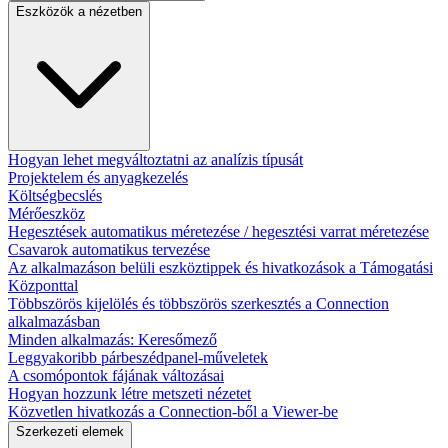
Eszközök a nézetben
Hogyan lehet megváltoztatni az analízis típusát
Projektelem és anyagkezelés
Költségbecslés
Mérőeszköz
Hegesztések automatikus méretezése / hegesztési varrat méretezése
Csavarok automatikus tervezése
Az alkalmazáson belüli eszköztippek és hivatkozások a Támogatási
Központtal
Többszörös kijelölés és többszörös szerkesztés a Connection
alkalmazásban
Minden alkalmazás: Keresőmező
Leggyakoribb párbeszédpanel-műveletek​
A csomópontok fájának változásai
Hogyan hozzunk létre metszeti nézetet
Közvetlen hivatkozás a Connection-ből a Viewer-be
Szerkezeti elemek