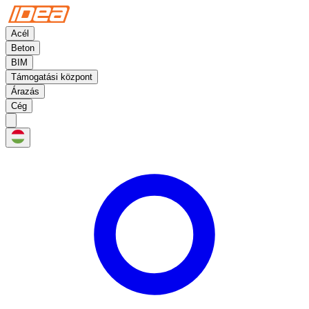
Acél
Beton
BIM
Támogatási központ
Árazás
Cég