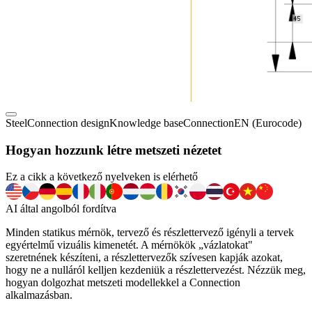
Steel
Connection design
Knowledge base
Connection
EN (Eurocode)
Hogyan hozzunk létre metszeti nézetet
Ez a cikk a következő nyelveken is elérhető
AI által angolból fordítva
Minden statikus mérnök, tervező és részlettervező igényli a tervek
egyértelmű vizuális kimenetét. A mérnökök „vázlatokat"
szeretnének készíteni, a részlettervezők szívesen kapják azokat,
hogy ne a nulláról kelljen kezdeniük a részlettervezést. Nézzük meg,
hogyan dolgozhat metszeti modellekkel a Connection
alkalmazásban.