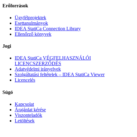
Erőforrások
Ügyfélprojektek
Esettanulmányok
IDEA StatiCa Connection Library
Ellenőrző könyvek
Jogi
IDEA StatiCa VÉGFELHASZNÁLÓI
LICENCSZERZŐDÉS
Adatvédelmi irányelvek
Szolgáltatási feltételek – IDEA StatiCa Viewer
Licencelés
Súgó
Kapcsolat
Árajánlat kérése
Viszonteladók
Letöltések