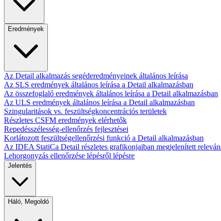
Eredmények
Az Detail alkalmazás segéderedményeinek általános leírása
Az SLS eredmények általános leírása a Detail alkalmazásban
Az összefoglaló eredmények általános leírása a Detail alkalmazásban
Az ULS eredmények általános leírása a Detail alkalmazásban
Szingularitások vs. feszültségkoncentrációs területek
Részletes CSFM eredmények elérhetők
Repedésszélesség-ellenőrzés fejlesztései
Korlátozott feszültségellenőrzési funkció a Detail alkalmazásban
Az IDEA StatiCa Detail részletes grafikonjaiban megjelenített relev
Lehorgonyzás ellenőrzése lépésről lépésre
Jelentés
Háló, Megoldó