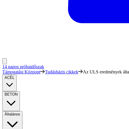
14 napos próbaidőszak
Támogatási Központ
Tudásbázis cikkek
Az ULS eredmények által
ACÉL
BETON
Általános