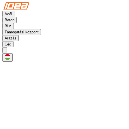
Acél
Beton
BIM
Támogatási központ
Árazás
Cég