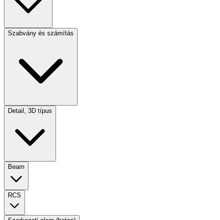
Szabvány és számítás
Detail, 3D típus
Beam
RCS