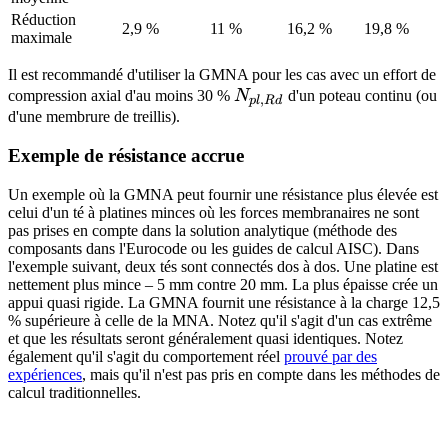
Réduction
2,9 %
11 %
16,2 %
19,8 %
maximale
Il est recommandé d'utiliser la GMNA pour les cas avec un effort de
N_{pl,Rd}
compression axial d'au moins 30 %
N
d'un poteau continu (ou
,
pl
R
d
d'une membrure de treillis).
Exemple de résistance accrue
Un exemple où la GMNA peut fournir une résistance plus élevée est
celui d'un té à platines minces où les forces membranaires ne sont
pas prises en compte dans la solution analytique (méthode des
composants dans l'Eurocode ou les guides de calcul AISC). Dans
l'exemple suivant, deux tés sont connectés dos à dos. Une platine est
nettement plus mince – 5 mm contre 20 mm. La plus épaisse crée un
appui quasi rigide. La GMNA fournit une résistance à la charge 12,5
% supérieure à celle de la MNA. Notez qu'il s'agit d'un cas extrême
et que les résultats seront généralement quasi identiques. Notez
également qu'il s'agit du comportement réel
prouvé par des
expériences
, mais qu'il n'est pas pris en compte dans les méthodes de
calcul traditionnelles.