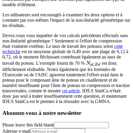
modèle d'élément.
Les utilisateurs sont encouragés à examiner les deux options et à
constater par eux-mêmes l'impact de la non-linéarité géométrique sur
les résultats.
Devez-vous vous inquiéter de vos calculs précédents effectués sans
non-linéarité géométrique ? Seulement si l'effort de compression
était vraiment extrême. Le taux de travail des poteaux selon
cette
recherche
est en moyenne globale de 0,49 avec une plage de 0,12 à
0,72, où le moment fléchissant contribuait également au taux de
N_{pl,Rd}
travail du poteau. L'exemple fourni de 70 %
N
est donc
,
pl
R
d
difficilement réalisable. Notez également que les formules de
l'Eurocode ou de l'AISC ignorent totalement l'effort axial dans le
poteau pour le composant âme de poteau en cisaillement et de
manière insuffisante pour l'âme de poteau en compression et traction
transversales, comme le montre
cet article
. IDEA StatiCa n'était
donc pas seul à traiter insuffisamment cette question, et maintenant
IDEA StatiCa est le premier à la résoudre avec la GMNA.
Abonnez-vous à notre newsletter
Please leave this field blank
Adresse e-mail