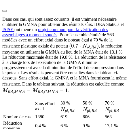
Dans ces cas, qui sont assez courants, il est vraiment nécessaire
d'utiliser la GMNA pour obtenir des résultats sûrs. IDEA StatiCa et
ISISE
ont mené un
projet commun pour la vérification des
assemblages à moment soudés
. Pour l'ensemble étudié de 563
modèles avec un effort axial dans le poteau égal à 70 % de la
(0.7\cdot
(
0.7
⋅
)
résistance plastique axiale du poteau
N
, la réduction
,
pl
R
d
N_{pl,Rd})
moyenne en utilisant la GMNA au lieu de la MNA était de 13,1 %.
La réduction maximale était de 19,8 %. La réduction de la résistance
à la charge lors de l'exécution de la GMNA diminue
progressivement avec la diminution de l'effort de compression dans
le poteau. Les résultats peuvent être consultés dans le tableau ci-
dessous. Sans effort axial, la GMNA et la MNA fournissent la même
M
résistance. Dans le tableau suivant, la réduction est calculée comme
−
−
1
M
M
M
.
,
,
R
d
M
N
A
R
d
GM
N
A
-1
N_{pl,Rd}
N_{pl,Rd}
N_{pl
30 %
50 %
70 %
Sans effort
axial
N
N
N
,
,
,
pl
R
d
pl
R
d
pl
R
d
Nombre de cas
1380
619
606
563
Réduction
0,4 %
6 %
9 %
13,1 %
moyenne