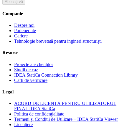
Abonați-vă
Companie
Despre noi
Parteneriate
Cariere
Tehnologie brevetată pentru ingineri structuriști
Resurse
Proiecte ale clienților
Studii de caz
IDEA StatiCa Connection Library
Cărți de verificare
Legal
ACORD DE LICENȚĂ PENTRU UTILIZATORUL
FINAL IDEA StatiCa
Politica de confidențialitate
Termeni și Condiții de Utilizare – IDEA StatiCa Viewer
Licențiere