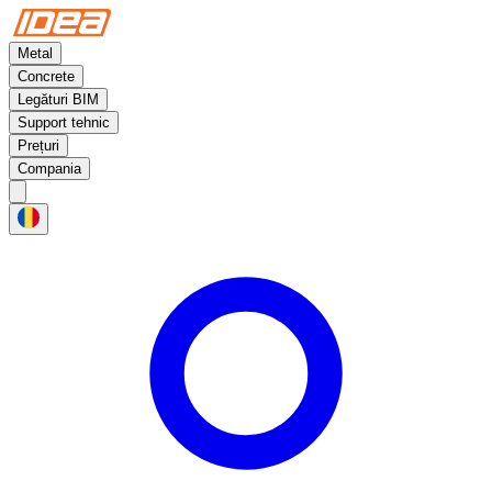
Metal
Concrete
Legături BIM
Support tehnic
Prețuri
Compania