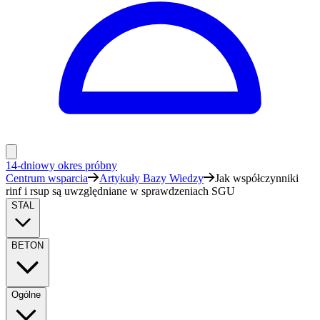
14-dniowy okres próbny
Centrum wsparcia
Artykuły Bazy Wiedzy
Jak współczynniki
rinf i rsup są uwzględniane w sprawdzeniach SGU
STAL
BETON
Ogólne