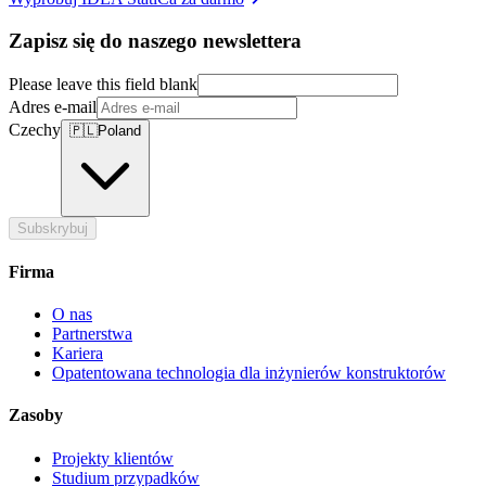
Zapisz się do naszego newslettera
Please leave this field blank
Adres e-mail
Czechy
🇵🇱
Poland
Subskrybuj
Firma
O nas
Partnerstwa
Kariera
Opatentowana technologia dla inżynierów konstruktorów
Zasoby
Projekty klientów
Studium przypadków