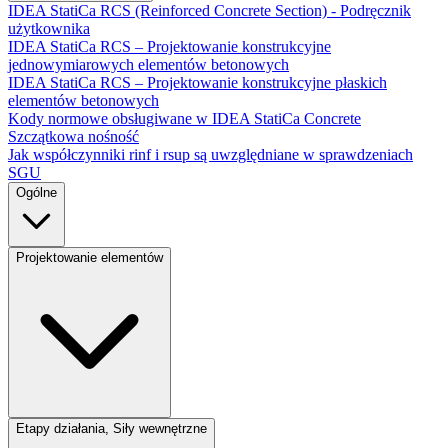
IDEA StatiCa RCS (Reinforced Concrete Section) - Podręcznik
użytkownika
IDEA StatiCa RCS – Projektowanie konstrukcyjne
jednowymiarowych elementów betonowych
IDEA StatiCa RCS – Projektowanie konstrukcyjne płaskich
elementów betonowych
Kody normowe obsługiwane w IDEA StatiCa Concrete
Szczątkowa nośność
Jak współczynniki rinf i rsup są uwzględniane w sprawdzeniach
SGU
Ogólne
Projektowanie elementów
Etapy działania, Siły wewnętrzne