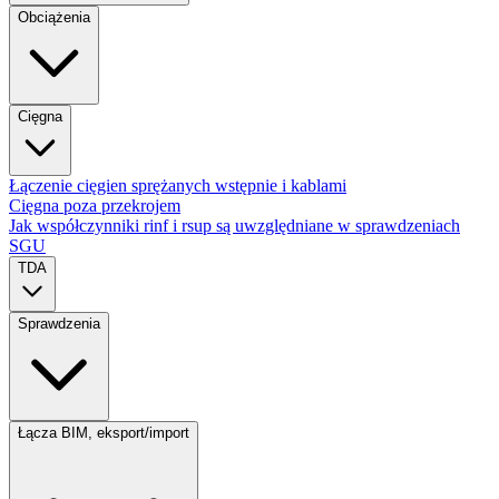
Obciążenia
Cięgna
Łączenie cięgien sprężanych wstępnie i kablami
Cięgna poza przekrojem
Jak współczynniki rinf i rsup są uwzględniane w sprawdzeniach
SGU
TDA
Sprawdzenia
Łącza BIM, eksport/import