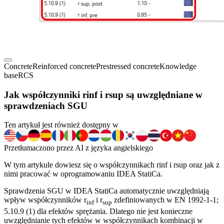
Concrete
Reinforced concrete
Prestressed concrete
Knowledge
base
RCS
Jak współczynniki rinf i rsup są uwzględniane w
sprawdzeniach SGU
Ten artykuł jest również dostępny w
Przetłumaczono przez AI z języka angielskiego
W tym artykule dowiesz się o współczynnikach rinf i rsup oraz jak z
nimi pracować w oprogramowaniu IDEA StatiCa.
Sprawdzenia SGU w IDEA StatiCa automatycznie uwzględniają
wpływ współczynników r
i r
zdefiniowanych w EN 1992-1-1;
inf
sup
5.10.9 (1) dla efektów sprężania. Dlatego nie jest konieczne
uwzględnianie tych efektów w współczynnikach kombinacji w