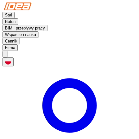
Stal
Beton
BIM i przepływy pracy
Wsparcie i nauka
Cennik
Firma