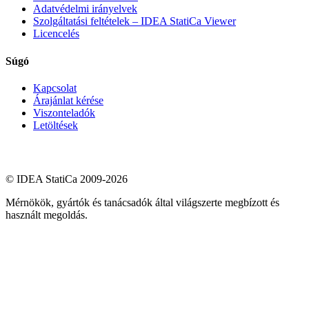
Adatvédelmi irányelvek
Szolgáltatási feltételek – IDEA StatiCa Viewer
Licencelés
Súgó
Kapcsolat
Árajánlat kérése
Viszonteladók
Letöltések
© IDEA StatiCa 2009-2026
Mérnökök, gyártók és tanácsadók által világszerte megbízott és
használt megoldás.