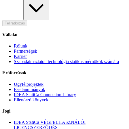
Feliratkozás
Vállalat
Rólunk
Partnerségek
Karrier
Szabadalmaztatott technológia statikus mérnökök számára
Erőforrások
Ügyfélprojektek
Esettanulmányok
IDEA StatiCa Connection Library
Ellenőrző könyvek
Jogi
IDEA StatiCa VÉGFELHASZNÁLÓI
LICENCSZERZŐDÉS