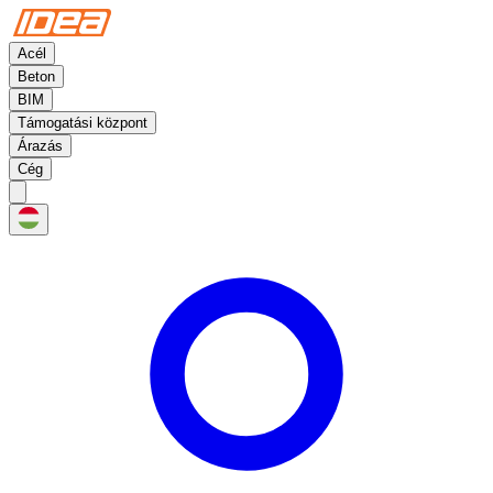
Acél
Beton
BIM
Támogatási központ
Árazás
Cég