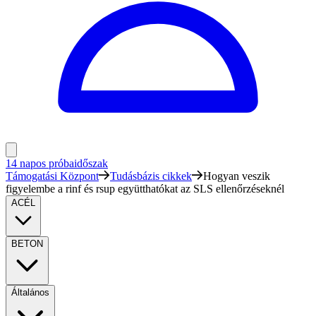
14 napos próbaidőszak
Támogatási Központ
Tudásbázis cikkek
Hogyan veszik
figyelembe a rinf és rsup együtthatókat az SLS ellenőrzéseknél
ACÉL
BETON
Általános