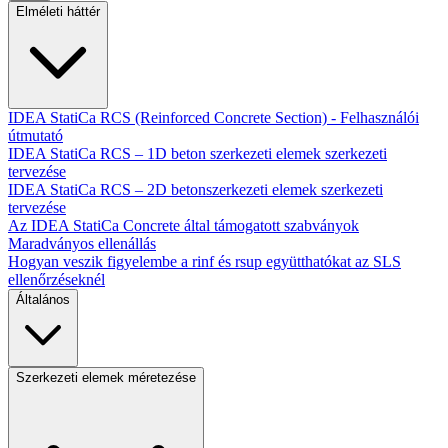
Elméleti háttér
IDEA StatiCa RCS (Reinforced Concrete Section) - Felhasználói
útmutató
IDEA StatiCa RCS – 1D beton szerkezeti elemek szerkezeti
tervezése
IDEA StatiCa RCS – 2D betonszerkezeti elemek szerkezeti
tervezése
Az IDEA StatiCa Concrete által támogatott szabványok
Maradványos ellenállás
Hogyan veszik figyelembe a rinf és rsup együtthatókat az SLS
ellenőrzéseknél
Általános
Szerkezeti elemek méretezése