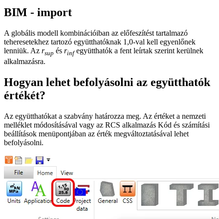
BIM - import
A globális modell kombinációiban az előfeszítést tartalmazó
teheresetekhez tartozó együtthatóknak 1,0-val kell egyenlőnek
lenniük. Az
r
és
r
együtthatók a fent leírtak szerint kerülnek
sup
inf
alkalmazásra.
Hogyan lehet befolyásolni az együtthatók
értékét?
Az együtthatókat a szabvány határozza meg. Az értéket a nemzeti
melléklet módosításával vagy az RCS alkalmazás Kód és számítási
beállítások menüpontjában az érték megváltoztatásával lehet
befolyásolni.