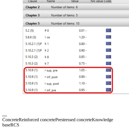
Concrete
Reinforced concrete
Prestressed concrete
Knowledge
base
RCS