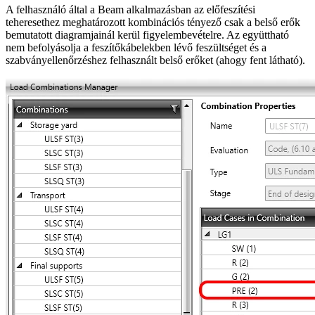
A felhasználó által a Beam alkalmazásban az előfeszítési
teheresethez meghatározott kombinációs tényező csak a belső erők
bemutatott diagramjainál kerül figyelembevételre. Az együttható
nem befolyásolja a feszítőkábelekben lévő feszültséget és a
szabványellenőrzéshez felhasznált belső erőket (ahogy fent látható).