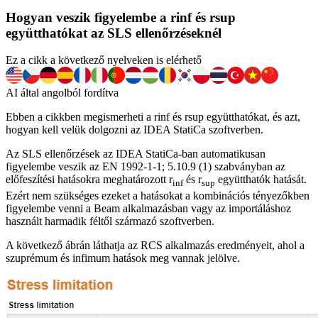
Hogyan veszik figyelembe a rinf és rsup
együtthatókat az SLS ellenőrzéseknél
Ez a cikk a következő nyelveken is elérhető
AI által angolból fordítva
Ebben a cikkben megismerheti a rinf és rsup együtthatókat, és azt,
hogyan kell velük dolgozni az IDEA StatiCa szoftverben.
Az SLS ellenőrzések az IDEA StatiCa-ban automatikusan
figyelembe veszik az EN 1992-1-1; 5.10.9 (1) szabványban az
előfeszítési hatásokra meghatározott r
és r
együtthatók hatását.
inf
sup
Ezért nem szükséges ezeket a hatásokat a kombinációs tényezőkben
figyelembe venni a Beam alkalmazásban vagy az importáláshoz
használt harmadik féltől származó szoftverben.
A következő ábrán láthatja az RCS alkalmazás eredményeit, ahol a
szuprémum és infimum hatások meg vannak jelölve.