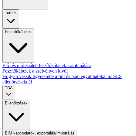
Terhek
Feszítőkábelek
Elő- és utófeszített feszítőkábelek kombinálása
Feszítőkábelek a szelvényen kívül
Hogyan veszik figyelembe a rinf és rsup együtthatókat az SLS
ellenőrzéseknél
TDA
Ellenőrzések
BIM kapcsolatok, exportálás/importálás