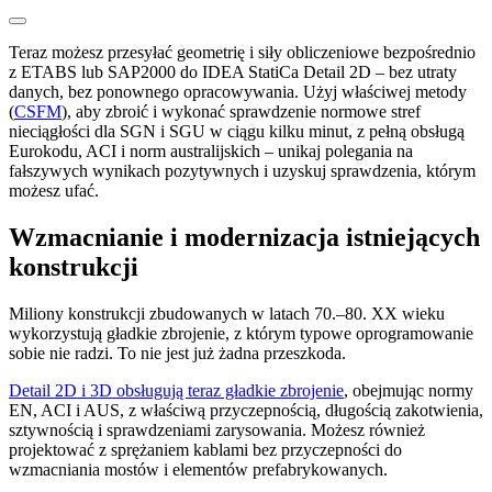
Teraz możesz przesyłać geometrię i siły obliczeniowe bezpośrednio
z ETABS lub SAP2000 do IDEA StatiCa Detail 2D – bez utraty
danych, bez ponownego opracowywania. Użyj właściwej metody
(
CSFM
), aby zbroić i wykonać sprawdzenie normowe stref
nieciągłości dla SGN i SGU w ciągu kilku minut, z pełną obsługą
Eurokodu, ACI i norm australijskich – unikaj polegania na
fałszywych wynikach pozytywnych i uzyskuj sprawdzenia, którym
możesz ufać.
Wzmacnianie i modernizacja istniejących
konstrukcji
Miliony konstrukcji zbudowanych w latach 70.–80. XX wieku
wykorzystują gładkie zbrojenie, z którym typowe oprogramowanie
sobie nie radzi. To nie jest już żadna przeszkoda.
Detail 2D i 3D obsługują teraz gładkie zbrojenie
, obejmując normy
EN, ACI i AUS, z właściwą przyczepnością, długością zakotwienia,
sztywnością i sprawdzeniami zarysowania. Możesz również
projektować z sprężaniem kablami bez przyczepności do
wzmacniania mostów i elementów prefabrykowanych.