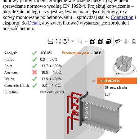
budowy (śruby z łbem, zbrojenie w kształcie litery L) są w pełni
sprawdzane normowo według EN 1992-4. Projektuj kotwiczenie –
niezależnie od tego, czy jest wylewane na miejscu budowy, czy
kotwy montowane po betonowaniu – sprawdzaj stal w
Connection
i
eksportuj do
Detail
, aby zweryfikować wystarczające zbrojenie i
nośność betonu.