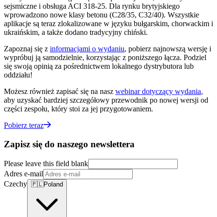
sejsmiczne i obsługa ACI 318-25. Dla rynku brytyjskiego
wprowadzono nowe klasy betonu (C28/35, C32/40). Wszystkie
aplikacje są teraz zlokalizowane w języku bułgarskim, chorwackim i
ukraińskim, a także dodano tradycyjny chiński.
Zapoznaj się z
informacjami o wydaniu
, pobierz najnowszą wersję i
wypróbuj ją samodzielnie, korzystając z poniższego łącza. Podziel
się swoją opinią za pośrednictwem lokalnego dystrybutora lub
oddziału!
Możesz również zapisać się na nasz
webinar dotyczący wydania
,
aby uzyskać bardziej szczegółowy przewodnik po nowej wersji od
części zespołu, który stoi za jej przygotowaniem.
Pobierz teraz
Zapisz się do naszego newslettera
Please leave this field blank
Adres e-mail
Czechy
🇵🇱
Poland