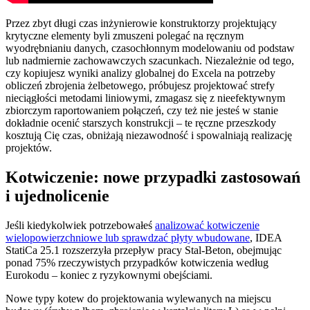
Przez zbyt długi czas inżynierowie konstruktorzy projektujący
krytyczne elementy byli zmuszeni polegać na ręcznym
wyodrębnianiu danych, czasochłonnym modelowaniu od podstaw
lub nadmiernie zachowawczych szacunkach. Niezależnie od tego,
czy kopiujesz wyniki analizy globalnej do Excela na potrzeby
obliczeń zbrojenia żelbetowego, próbujesz projektować strefy
nieciągłości metodami liniowymi, zmagasz się z nieefektywnym
zbiorczym raportowaniem połączeń, czy też nie jesteś w stanie
dokładnie ocenić starszych konstrukcji – te ręczne przeszkody
kosztują Cię czas, obniżają niezawodność i spowalniają realizację
projektów.
Kotwiczenie: nowe przypadki zastosowań
i ujednolicenie
Jeśli kiedykolwiek potrzebowałeś
analizować kotwiczenie
wielopowierzchniowe lub sprawdzać płyty wbudowane
, IDEA
StatiCa 25.1 rozszerzyła przepływ pracy Stal-Beton, obejmując
ponad 75% rzeczywistych przypadków kotwiczenia według
Eurokodu – koniec z ryzykownymi obejściami.
Nowe typy kotew do projektowania wylewanych na miejscu