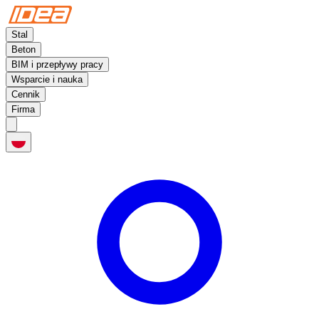
Stal
Beton
BIM i przepływy pracy
Wsparcie i nauka
Cennik
Firma