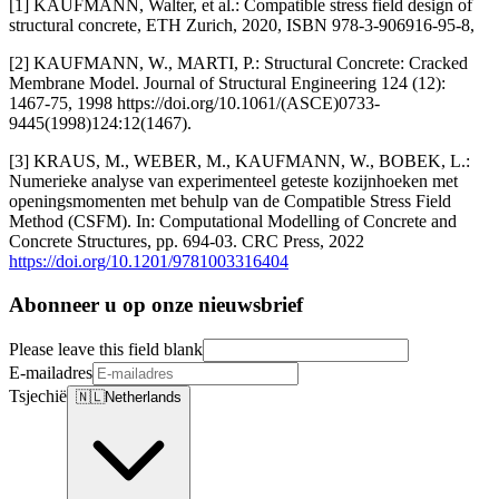
[1] KAUFMANN, Walter, et al.: Compatible stress field design of
structural concrete, ETH Zurich, 2020, ISBN 978-3-906916-95-8,
[2] KAUFMANN, W., MARTI, P.: Structural Concrete: Cracked
Membrane Model. Journal of Structural Engineering 124 (12):
1467-75, 1998 https://doi.org/10.1061/(ASCE)0733-
9445(1998)124:12(1467).
[3] KRAUS, M., WEBER, M., KAUFMANN, W., BOBEK, L.:
Numerieke analyse van experimenteel geteste kozijnhoeken met
openingsmomenten met behulp van de Compatible Stress Field
Method (CSFM). In: Computational Modelling of Concrete and
Concrete Structures, pp. 694-03. CRC Press, 2022
https://doi.org/10.1201/9781003316404
Abonneer u op onze nieuwsbrief
Please leave this field blank
E-mailadres
Tsjechië
🇳🇱
Netherlands