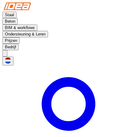
Staal
Beton
BIM & workflows
Ondersteuning & Leren
Prijzen
Bedrijf