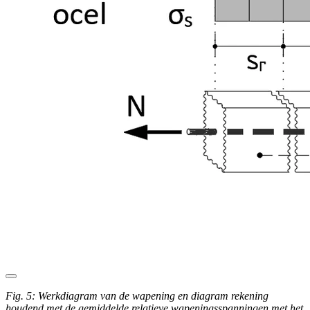
Fig. 5: Werkdiagram van de wapening en diagram rekening
houdend met de gemiddelde relatieve wapeningsspanningen met het