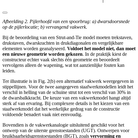
Afbeelding 2. Pijlerhoofd van een spoorbrug: a) dwarsdoorsnede
op de pijlerlocatie; b) vervangend vakwerk.
Bij de beoordeling van een Strut-and-Tie model moeten trekstaven,
drukstaven, dwarskrachten in drukdiagonalen en vergelijkbare
elementen worden geanalyseerd.
Voldoet het model niet, dan moet
een nieuwe geometrie worden gekozen
. In de praktijk kiest de
constructeur echter vaak slechts één geometrie en beoordeelt
vervolgens alleen de wapening, wat tot aanzienlijke fouten kan
leiden.
Ter illustratie is in Fig. 2(b) een alternatief vakwerk weergegeven in
stippellijnen. Voor de twee aangegeven staafwerkmodellen leidt het
verschil in helling van de schuine strut tot een verschil van 30% in
de dwarsbalkkracht. De keuze van een vakwerkmodel hangt altijd
sterk af van ervaring. Bij complexere details is het kiezen van een
staafwerkmodel dat het werkelijke gedrag van de constructie
voldoende benadert vaak niet eenvoudig.
Bovendien is de vakwerkanalogie uitsluitend geschikt voor het
ontwerp van de uiterste grenstoestanden (UGT). Ontwerpen voor
bruikbaarheidsgrenstoestanden (BGT), zoals
vervorming en