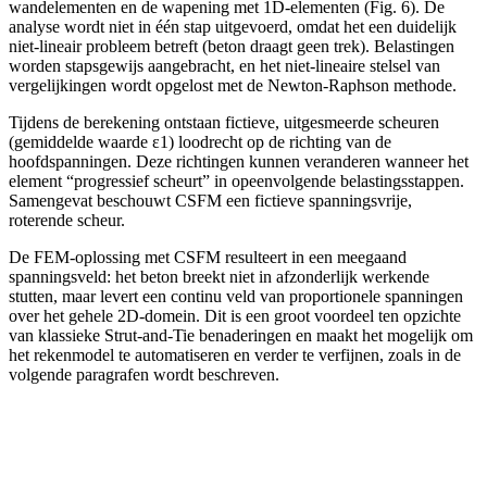
wandelementen en de wapening met 1D-elementen (Fig. 6). De
analyse wordt niet in één stap uitgevoerd, omdat het een duidelijk
niet-lineair probleem betreft (beton draagt geen trek). Belastingen
worden stapsgewijs aangebracht, en het niet-lineaire stelsel van
vergelijkingen wordt opgelost met de Newton-Raphson methode.
Tijdens de berekening ontstaan fictieve, uitgesmeerde scheuren
(gemiddelde waarde ε1) loodrecht op de richting van de
hoofdspanningen. Deze richtingen kunnen veranderen wanneer het
element “progressief scheurt” in opeenvolgende belastingsstappen.
Samengevat beschouwt CSFM een fictieve spanningsvrije,
roterende scheur.
De FEM-oplossing met CSFM resulteert in een meegaand
spanningsveld: het beton breekt niet in afzonderlijk werkende
stutten, maar levert een continu veld van proportionele spanningen
over het gehele 2D-domein. Dit is een groot voordeel ten opzichte
van klassieke Strut-and-Tie benaderingen en maakt het mogelijk om
het rekenmodel te automatiseren en verder te verfijnen, zoals in de
volgende paragrafen wordt beschreven.