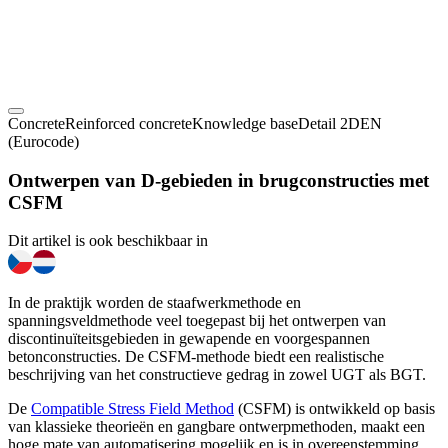
Concrete
Reinforced concrete
Knowledge base
Detail 2D
EN
(Eurocode)
Ontwerpen van D-gebieden in brugconstructies met
CSFM
Dit artikel is ook beschikbaar in
In de praktijk worden de staafwerkmethode en
spanningsveldmethode veel toegepast bij het ontwerpen van
discontinuïteitsgebieden in gewapende en voorgespannen
betonconstructies. De CSFM-methode biedt een realistische
beschrijving van het constructieve gedrag in zowel UGT als BGT.
De
Compatible Stress Field Method
(CSFM) is ontwikkeld op basis
van klassieke theorieën en gangbare ontwerpmethoden, maakt een
hoge mate van automatisering mogelijk en is in overeenstemming