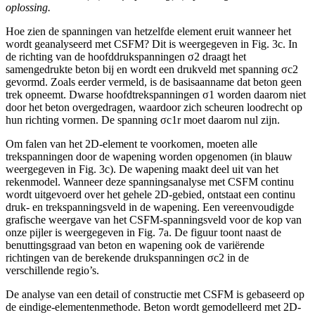
oplossing.
Hoe zien de spanningen van hetzelfde element eruit wanneer het
wordt geanalyseerd met CSFM? Dit is weergegeven in Fig. 3c. In
de richting van de hoofddrukspanningen σ2 draagt het
samengedrukte beton bij en wordt een drukveld met spanning σc2
gevormd. Zoals eerder vermeld, is de basisaanname dat beton geen
trek opneemt. Dwarse hoofdtrekspanningen σ1 worden daarom niet
door het beton overgedragen, waardoor zich scheuren loodrecht op
hun richting vormen. De spanning σc1r moet daarom nul zijn.
Om falen van het 2D-element te voorkomen, moeten alle
trekspanningen door de wapening worden opgenomen (in blauw
weergegeven in Fig. 3c). De wapening maakt deel uit van het
rekenmodel. Wanneer deze spanningsanalyse met CSFM continu
wordt uitgevoerd over het gehele 2D-gebied, ontstaat een continu
druk- en trekspanningsveld in de wapening. Een vereenvoudigde
grafische weergave van het CSFM-spanningsveld voor de kop van
onze pijler is weergegeven in Fig. 7a. De figuur toont naast de
benuttingsgraad van beton en wapening ook de variërende
richtingen van de berekende drukspanningen σc2 in de
verschillende regio’s.
De analyse van een detail of constructie met CSFM is gebaseerd op
de eindige-elementenmethode. Beton wordt gemodelleerd met 2D-