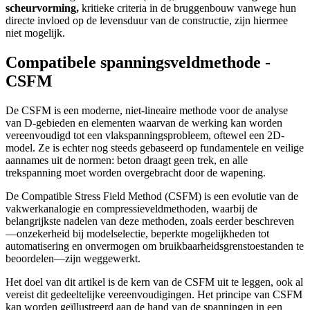
scheurvorming,
kritieke criteria in de bruggenbouw vanwege hun
directe invloed op de levensduur van de constructie, zijn hiermee
niet mogelijk.
Compatibele spanningsveldmethode -
CSFM
De CSFM is een moderne, niet-lineaire methode voor de analyse
van D-gebieden en elementen waarvan de werking kan worden
vereenvoudigd tot een vlakspanningsprobleem, oftewel een 2D-
model. Ze is echter nog steeds gebaseerd op fundamentele en veilige
aannames uit de normen: beton draagt geen trek, en alle
trekspanning moet worden overgebracht door de wapening.
De Compatible Stress Field Method (CSFM) is een evolutie van de
vakwerkanalogie en compressieveldmethoden, waarbij de
belangrijkste nadelen van deze methoden, zoals eerder beschreven
—onzekerheid bij modelselectie, beperkte mogelijkheden tot
automatisering en onvermogen om bruikbaarheidsgrenstoestanden te
beoordelen—zijn weggewerkt.
Het doel van dit artikel is de kern van de CSFM uit te leggen, ook al
vereist dit gedeeltelijke vereenvoudigingen. Het principe van CSFM
kan worden geïllustreerd aan de hand van de spanningen in een