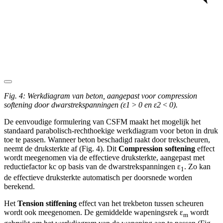
Fig. 4: Werkdiagram van beton, aangepast voor compression
softening door dwarstrekspanningen (ε1 > 0 en ε2 < 0).
De eenvoudige formulering van CSFM maakt het mogelijk het
standaard parabolisch-rechthoekige werkdiagram voor beton in druk
toe te passen. Wanneer beton beschadigd raakt door trekscheuren,
neemt de druksterkte af (Fig. 4). Dit
Compression softening
effect
wordt meegenomen via de effectieve druksterkte, aangepast met
reductiefactor kc op basis van de dwarstrekspanningen ε
. Zo kan
1
de effectieve druksterkte automatisch per doorsnede worden
berekend.
Het
Tension stiffening
effect van het trekbeton tussen scheuren
wordt ook meegenomen. De gemiddelde wapeningsrek ε
wordt
m