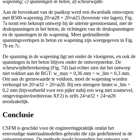
wapening; c) spanningen in beton, d) scheurwijdte.
Aan de bovenkant van de paalkop werd een dwarsbalk ontworpen
met B500-wapening 20×ø28 + 20×ø25 (bovenste vier lagen). Fig.
7a toont een beknopt ontwerp bij de uiterste grenstoestand, met de
drukspanningen in het beton, de richtingen van de drukspanningen
en de spanningen in de wapening. Meer gedetailleerde
spanningsverlopen in beton en wapening zijn weergegeven in Fig.
7b en 7c.
De spanning in de wapening ligt net onder de vloeigrens, en ook de
spanningen in het beton blijven onder de ontwerpsterkte. De
scheurwijdteberekening (Fig. 7d) laat echter zien dat het ontwerp
niet voldoet aan de BGT: w_max = 0,36 mm > w_lim = 0,3 mm.
Om aan de grenswaarde te voldoen, moet de wapening worden
verhoogd tot 20×ø32 + 20×ø28. Bij een strengere limiet w_lim =
0,2 mm (bijvoorbeeld voor een pijler nabij een weg met zoutnevel,
omgevingsinvloedniveau XF2) is zelfs 24×ø32 + 24×ø28
noodzakelijk.
Conclusie
CSFM is geschikt voor de engineeringpraktijk omdat het
eenvoudige materiaalmodellen gebruikt die zijn gedefinieerd in de
ontwerpnormen. De methode maakt bovendien het ontwerp van