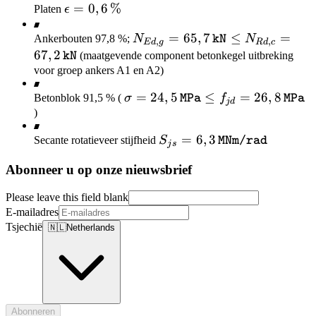
\epsilon
=
0
,
6
%
Platen
ϵ
= 0,6 \,
N_{Ed,g}
=
65
,
7
≤
=
Ankerbouten 97,8 %;
N
N
\%
kN
,
,
E
d
g
R
d
c
= 65,7 \,
67
,
2
(maatgevende component betonkegel uitbreking
kN
\texttt{kN}
voor groep ankers A1 en A2)
\le
\sigma =
=
24
,
5
≤
=
26
,
8
Betonblok 91,5 % (
σ
f
MPa
MPa
N_{Rd,c}
j
d
24,5 \,
)
= 67,2 \,
\texttt{MPa}
\texttt{kN}
S_{js} = 6,3 \,
=
6
,
3
Secante rotatieveer stijfheid
S
MNm/rad
\le f_{jd} =
j
s
\texttt{MNm/rad}
26,8 \,
Abonneer u op onze nieuwsbrief
\texttt{MPa}
Please leave this field blank
E-mailadres
Tsjechië
🇳🇱
Netherlands
Abonneren