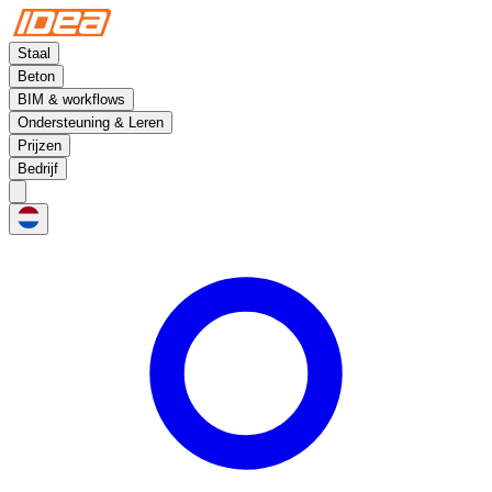
Staal
Beton
BIM & workflows
Ondersteuning & Leren
Prijzen
Bedrijf