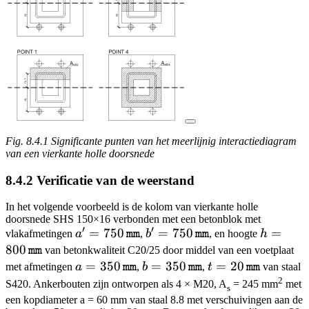
Fig. 8.4.1 Significante punten van het meerlijnig interactiediagram
van een vierkante holle doorsnede
8.4.2 Verificatie van de weerstand
In het volgende voorbeeld is de kolom van vierkante holle
doorsnede SHS 150×16 verbonden met een betonblok met
′
′
a' = 750 \,
=
750
b' = 750 \,
=
750
h = 800 
=
vlakafmetingen
a
,
b
, en hoogte
h
mm
mm
\texttt{mm}
\texttt{mm}
\texttt
800
van betonkwaliteit C20/25 door middel van een voetplaat
mm
a = 350 \,
=
350
b = 350 \,
=
350
t = 20 \,
=
20
met afmetingen
a
,
b
,
t
van staal
mm
mm
mm
\texttt{mm}
\texttt{mm}
\texttt{mm}
2
S420. Ankerbouten zijn ontworpen als 4 × M20, A
= 245 mm
met
s
een kopdiameter a = 60 mm van staal 8.8 met verschuivingen aan de