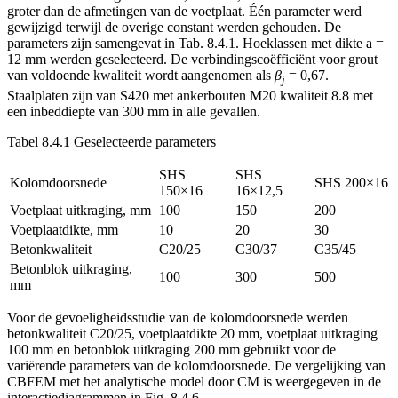
groter dan de afmetingen van de voetplaat. Één parameter werd
gewijzigd terwijl de overige constant werden gehouden. De
parameters zijn samengevat in Tab. 8.4.1. Hoeklassen met dikte a =
12 mm werden geselecteerd. De verbindingscoëfficiënt voor grout
van voldoende kwaliteit wordt aangenomen als
β
= 0,67.
j
Staalplaten zijn van S420 met ankerbouten M20 kwaliteit 8.8 met
een inbeddiepte van 300 mm in alle gevallen.
Tabel 8.4.1 Geselecteerde parameters
SHS
SHS
Kolomdoorsnede
SHS 200×16
150×16
16×12,5
Voetplaat uitkraging, mm
100
150
200
Voetplaatdikte, mm
10
20
30
Betonkwaliteit
C20/25
C30/37
C35/45
Betonblok uitkraging,
100
300
500
mm
Voor de gevoeligheidsstudie van de kolomdoorsnede werden
betonkwaliteit C20/25, voetplaatdikte 20 mm, voetplaat uitkraging
100 mm en betonblok uitkraging 200 mm gebruikt voor de
variërende parameters van de kolomdoorsnede. De vergelijking van
CBFEM met het analytische model door CM is weergegeven in de
interactiediagrammen in Fig. 8.4.6.