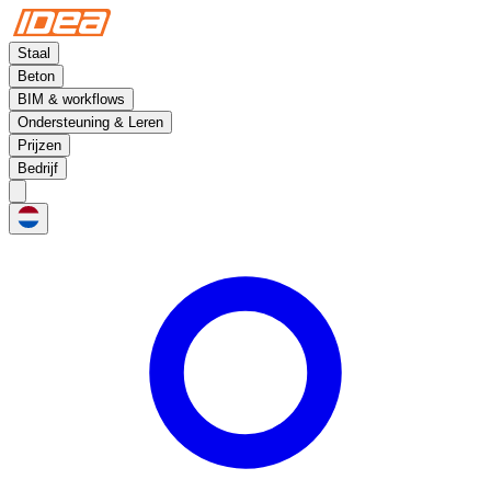
Staal
Beton
BIM & workflows
Ondersteuning & Leren
Prijzen
Bedrijf