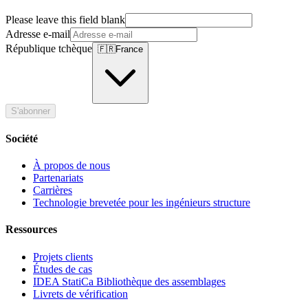
Please leave this field blank
Adresse e-mail
République tchèque
🇫🇷
France
S'abonner
Société
À propos de nous
Partenariats
Carrières
Technologie brevetée pour les ingénieurs structure
Ressources
Projets clients
Études de cas
IDEA StatiCa Bibliothèque des assemblages
Livrets de vérification