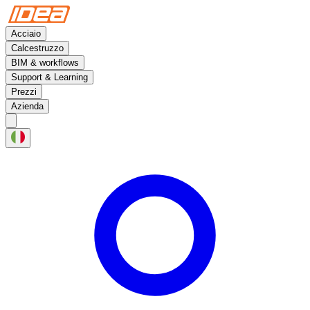
Acciaio
Calcestruzzo
BIM & workflows
Support & Learning
Prezzi
Azienda