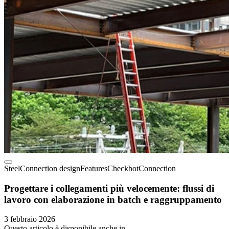
Steel
Connection design
Features
Checkbot
Connection
Progettare i collegamenti più velocemente: flussi di
lavoro con elaborazione in batch e raggruppamento
3 febbraio 2026
Questo articolo è disponibile anche in