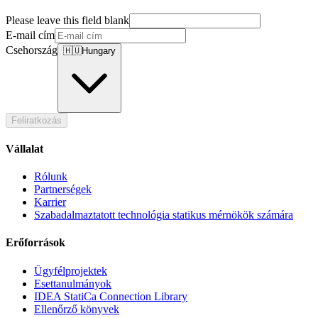
Please leave this field blank
E-mail cím
Csehország
🇭🇺
Hungary
Feliratkozás
Vállalat
Rólunk
Partnerségek
Karrier
Szabadalmaztatott technológia statikus mérnökök számára
Erőforrások
Ügyfélprojektek
Esettanulmányok
IDEA StatiCa Connection Library
Ellenőrző könyvek