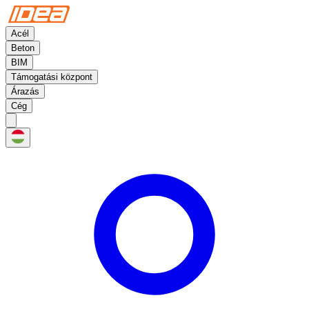
Acél
Beton
BIM
Támogatási központ
Árazás
Cég