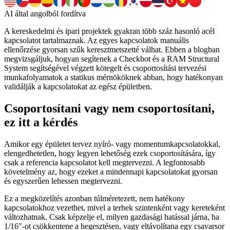
AI által angolból fordítva
A kereskedelmi és ipari projektek gyakran több száz hasonló acél
kapcsolatot tartalmaznak. Az egyes kapcsolatok manuális
ellenőrzése gyorsan szűk keresztmetszetté válhat. Ebben a blogban
megvizsgáljuk, hogyan segítenek a Checkbot és a RAM Structural
System segítségével végzett kötegelt és csoportosítási tervezési
munkafolyamatok a statikus mérnököknek abban, hogy hatékonyan
validálják a kapcsolatokat az egész épületben.
Csoportosítani vagy nem csoportosítani,
ez itt a kérdés
Amikor egy épületet tervez nyíró- vagy momentumkapcsolatokkal,
elengedhetetlen, hogy legyen lehetőség ezek csoportosítására, így
csak a referencia kapcsolatot kell megtervezni. A legfontosabb
követelmény az, hogy ezeket a mindennapi kapcsolatokat gyorsan
és egyszerűen lehessen megtervezni.
Ez a megközelítés azonban túlméretezett, nem hatékony
kapcsolatokhoz vezethet, mivel a terhek szintenként vagy kereteként
változhatnak. Csak képzelje el, milyen gazdasági hatással járna, ha
1/16"-ot csökkentene a hegesztésen, vagy eltávolítana egy csavarsor