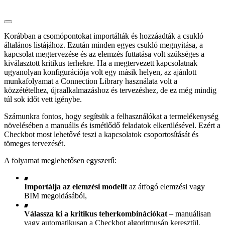
Korábban a csomópontokat importálták és hozzáadták a csukló
általános listájához. Ezután minden egyes csukló megnyitása, a
kapcsolat megtervezése és az elemzés futtatása volt szükséges a
kiválasztott kritikus terhekre. Ha a megtervezett kapcsolatnak
ugyanolyan konfigurációja volt egy másik helyen, az ajánlott
munkafolyamat a Connection Library használata volt a
közzétételhez, újraalkalmazáshoz és tervezéshez, de ez még mindig
túl sok időt vett igénybe.
Számunkra fontos, hogy segítsük a felhasználókat a termelékenység
növelésében a manuális és ismétlődő feladatok elkerülésével. Ezért a
Checkbot most lehetővé teszi a kapcsolatok csoportosítását és
tömeges tervezését.
A folyamat meglehetősen egyszerű:
Importálja az elemzési modellt
az átfogó elemzési vagy
BIM megoldásából,
Válassza ki a kritikus teherkombinációkat
– manuálisan
vagy automatikusan a Checkbot algoritmusán keresztül,