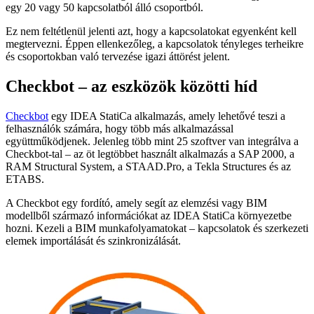
egy 20 vagy 50 kapcsolatból álló csoportból.
Ez nem feltétlenül jelenti azt, hogy a kapcsolatokat egyenként kell
megtervezni. Éppen ellenkezőleg, a kapcsolatok tényleges terheikre
és csoportokban való tervezése igazi áttörést jelent.
Checkbot – az eszközök közötti híd
Checkbot
egy IDEA StatiCa alkalmazás, amely lehetővé teszi a
felhasználók számára, hogy több más alkalmazással
együttműködjenek. Jelenleg több mint 25 szoftver van integrálva a
Checkbot-tal – az öt legtöbbet használt alkalmazás a SAP 2000, a
RAM Structural System, a STAAD.Pro, a Tekla Structures és az
ETABS.
A Checkbot egy fordító, amely segít az elemzési vagy BIM
modellből származó információkat az IDEA StatiCa környezetbe
hozni. Kezeli a BIM munkafolyamatokat – kapcsolatok és szerkezeti
elemek importálását és szinkronizálását.