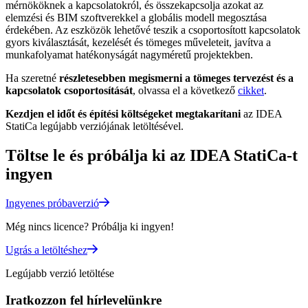
mérnököknek a kapcsolatokról, és összekapcsolja azokat az
elemzési és BIM szoftverekkel a globális modell megosztása
érdekében. Az eszközök lehetővé teszik a csoportosított kapcsolatok
gyors kiválasztását, kezelését és tömeges műveleteit, javítva a
munkafolyamat hatékonyságát nagyméretű projektekben.
Ha szeretné
részletesebben megismerni a tömeges tervezést és a
kapcsolatok csoportosítását
, olvassa el a következő
cikket
.
Kezdjen el időt és építési költségeket megtakarítani
az IDEA
StatiCa legújabb verziójának letöltésével.
Töltse le és próbálja ki az IDEA StatiCa-t
ingyen
Ingyenes próbaverzió
Még nincs licence? Próbálja ki ingyen!
Ugrás a letöltéshez
Legújabb verzió letöltése
Iratkozzon fel hírlevelünkre