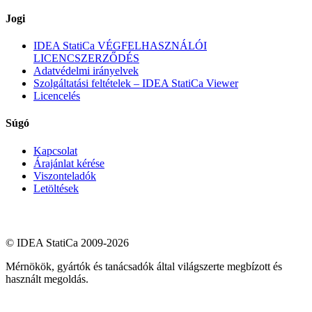
Jogi
IDEA StatiCa VÉGFELHASZNÁLÓI
LICENCSZERZŐDÉS
Adatvédelmi irányelvek
Szolgáltatási feltételek – IDEA StatiCa Viewer
Licencelés
Súgó
Kapcsolat
Árajánlat kérése
Viszonteladók
Letöltések
© IDEA StatiCa 2009-2026
Mérnökök, gyártók és tanácsadók által világszerte megbízott és
használt megoldás.