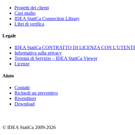
Progetti dei clienti
Casi studio
IDEA StatiCa Connection Library
Libri di verifica
Legale
IDEA StatiCa CONTRATTO DI LICENZA CON L'UTENT
Informativa sulla privacy
Termini di Servizio – IDEA StatiCa Viewer
Licenze
Aiuto
Contatti
Richiedi un preventivo
Rivenditori
Download
© IDEA StatiCa 2009-2026