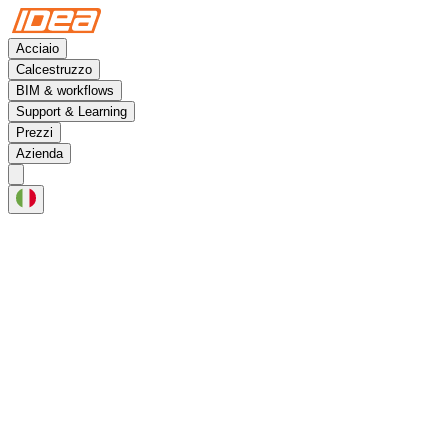
Acciaio
Calcestruzzo
BIM & workflows
Support & Learning
Prezzi
Azienda