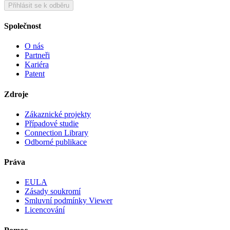
Přihlásit se k odběru
Společnost
O nás
Partneři
Kariéra
Patent
Zdroje
Zákaznické projekty
Případové studie
Connection Library
Odborné publikace
Práva
EULA
Zásady soukromí
Smluvní podmínky Viewer
Licencování