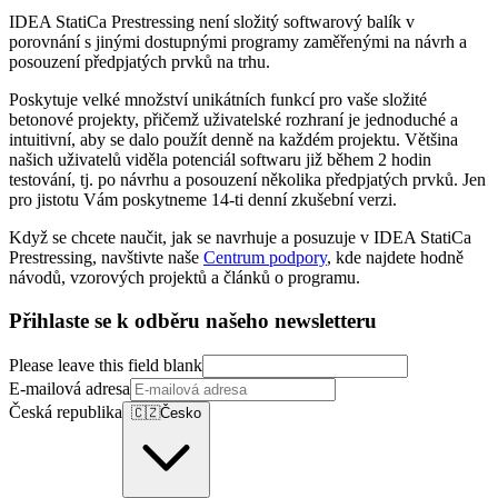
IDEA StatiCa Prestressing není složitý softwarový balík v
porovnání s jinými dostupnými programy zaměřenými na návrh a
posouzení předpjatých prvků na trhu.
Poskytuje velké množství unikátních funkcí pro vaše složité
betonové projekty, přičemž uživatelské rozhraní je jednoduché a
intuitivní, aby se dalo použít denně na každém projektu. Většina
našich uživatelů viděla potenciál softwaru již během 2 hodin
testování, tj. po návrhu a posouzení několika předpjatých prvků. Jen
pro jistotu Vám poskytneme 14-ti denní zkušební verzi.
Když se chcete naučit, jak se navrhuje a posuzuje v IDEA StatiCa
Prestressing, navštivte naše
Centrum podpory
, kde najdete hodně
návodů, vzorových projektů a článků o programu.
Přihlaste se k odběru našeho newsletteru
Please leave this field blank
E-mailová adresa
Česká republika
🇨🇿
Česko