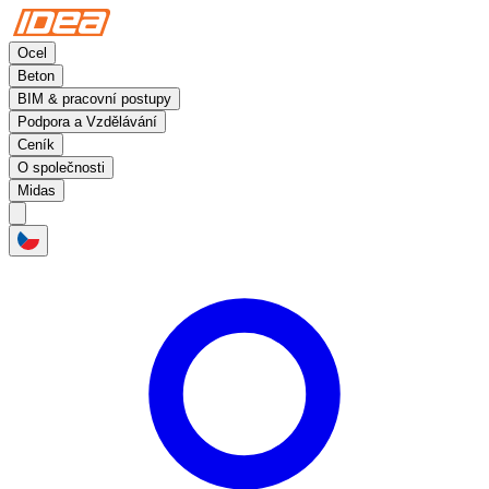
Ocel
Beton
BIM & pracovní postupy
Podpora a Vzdělávání
Ceník
O společnosti
Midas