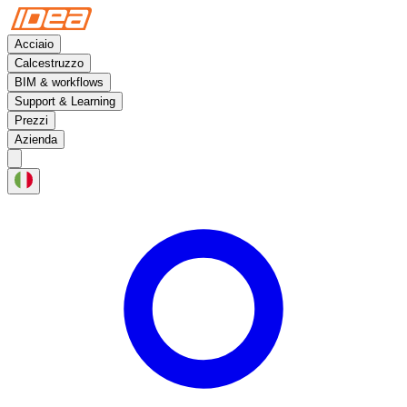
Acciaio
Calcestruzzo
BIM & workflows
Support & Learning
Prezzi
Azienda