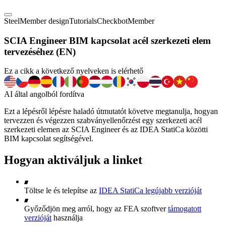
Steel
Member design
Tutorials
Checkbot
Member
SCIA Engineer BIM kapcsolat acél szerkezeti elem
tervezéséhez (EN)
Ez a cikk a következő nyelveken is elérhető
AI által angolból fordítva
Ezt a lépésről lépésre haladó útmutatót követve megtanulja, hogyan
tervezzen és végezzen szabványellenőrzést egy szerkezeti acél
szerkezeti elemen az SCIA Engineer és az IDEA StatiCa közötti
BIM kapcsolat segítségével.
Hogyan aktiváljuk a linket
Töltse le és telepítse az
IDEA StatiCa legújabb verzióját
Győződjön meg arról, hogy az FEA szoftver
támogatott
verzióját
használja