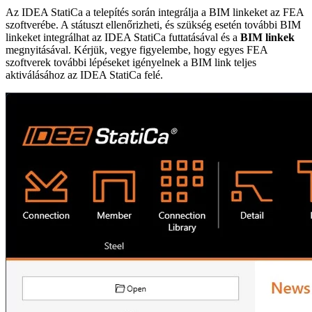
Az IDEA StatiCa a telepítés során integrálja a BIM linkeket az FEA
szoftverébe. A státuszt ellenőrizheti, és szükség esetén további BIM
linkeket integrálhat az IDEA StatiCa futtatásával és a
BIM linkek
megnyitásával. Kérjük, vegye figyelembe, hogy egyes FEA
szoftverek további lépéseket igényelnek a BIM link teljes
aktiválásához az IDEA StatiCa felé.