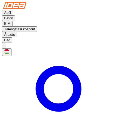
Acél
Beton
BIM
Támogatási központ
Árazás
Cég