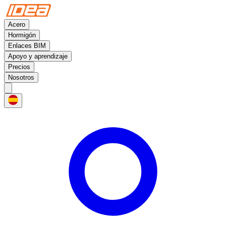
Acero
Hormigón
Enlaces BIM
Apoyo y aprendizaje
Precios
Nosotros