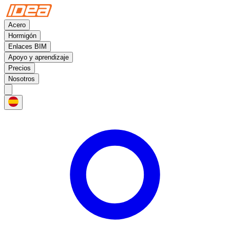
Acero
Hormigón
Enlaces BIM
Apoyo y aprendizaje
Precios
Nosotros