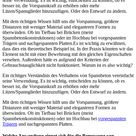
seine Verwendung. Es ist wichtig, entscheiden zu können, ob es
besser ist, die Vorspannkraft zu erhöhen oder mehr
Litzen/Spannglieder hinzuzufügen. Oder den Entwurf zu ändern.
Mit dem richtigen Wissen hilft uns die Vorspannung, größere
Distanzen mit weniger Material und eleganteren Formen zu
überwinden. Ob im Tiefbau bei Brücken (meist
Spannbetonkonstruktionen) oder im Hochbau bei vorgespannten
Trägern und nachgespannten Platten.Es ist wichtig zu erwähnen,
dass dies ein theoretisches Beispiel ist. In der Praxis könnten wir das
Element nicht mit einer Bewehrung mit den gleichen Eigenschaften
versehen. Außerdem hätte es aufgrund der Kriterien der
Gebrauchstauglichkeit nicht funktioniert. Warum ist es also wichtig?
Ein richtiges Verständnis des Verhaltens von Spannbeton vereinfacht
seine Verwendung. Es ist wichtig, entscheiden zu können, ob es
besser ist, die Vorspannkraft zu erhöhen oder mehr
Litzen/Spannglieder hinzuzufügen. Oder den Entwurf zu ändern.
Mit dem richtigen Wissen hilft uns die Vorspannung, größere
Distanzen mit weniger Material und eleganteren Formen zu
überwinden. Ob im Tiefbau bei Brücken (meist
Spannbetonkonstruktionen) oder im Hochbau bei
vorgespannten
Trägern
und nachgespannten Platten.
Welche Anwendung eignet sich für die Bemessung von