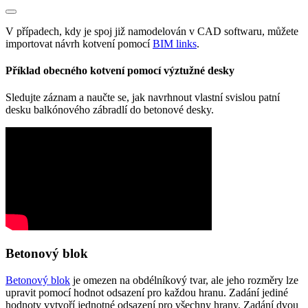
V případech, kdy je spoj již namodelován v CAD softwaru, můžete
importovat návrh kotvení pomocí
BIM links
.
Příklad obecného kotvení pomocí výztužné desky
Sledujte záznam a naučte se, jak navrhnout vlastní svislou patní
desku balkónového zábradlí do betonové desky.
Betonový blok
Betonový blok
je omezen na obdélníkový tvar, ale jeho rozměry lze
upravit pomocí hodnot odsazení pro každou hranu. Zadání jediné
hodnoty vytvoří jednotné odsazení pro všechny hrany. Zadání dvou