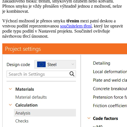
základového bloku: třením, smykovým ozubem nebo kotvami.
Přenos smyku je vždy přenášen výhradně jednou z možností, nelze
je kombinovat.
Výchozí možností je přenos smyku
třením
mezi patní deskou a
vrstvou podlití reprezentovanou
součinitelem tření
, který lze upravit
podle typu podlití v Nastavení projektu. Součinitel ovlivňuje
návrhovou třecí únosnost.