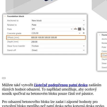
Můžete také vytvořit
částečně podepřenou patní desku
zadáním
různých hodnot odsazení. To například umožňuje, aby ocelový
nosník spočíval na betonovém bloku pouze částí své pásnice.
Pro odsazení betonového bloku lze zadat i záporné hodnoty pro
vytvoření bloku menšího než patní deska nebo kotvená deska prvku.