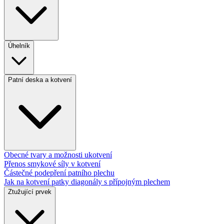
Úhelník
Patní deska a kotvení
Obecné tvary a možnosti ukotvení
Přenos smykové síly v kotvení
Částečné podepření patního plechu
Jak na kotvení patky diagonály s přípojným plechem
Ztužující prvek