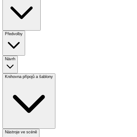
Předvolby
Návrh
Knihovna přípojů a šablony
Nástroje ve scéně