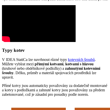
Typy kotev
V IDEA StatiCa lze navrhnout různé typy
kotevních šroubů
.
Můžete vybírat mezi
přímými kotvami
,
kotvami s hlavou
(kruhové nebo obdélníkové podložky) a
zahnutými kotevními
šrouby
. Délku, průměr a materiál spojovacích prostředků lze
upravit.
Přímé kotvy jsou automaticky považovány za dodatečně montované
a kotvy s podložkami a zahnuté kotvy jsou považovány za předem
zabetonované, což je zásadní pro posudky podle norem.