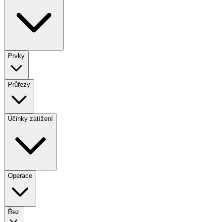
Prvky
Průřezy
Účinky zatížení
Operace
Řez