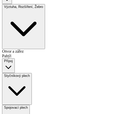
Výztuha, Rozšíření, Žebro
Otvor a zářez
Pahýl
Přípoj
Styčníkový plech
Spojovací plech