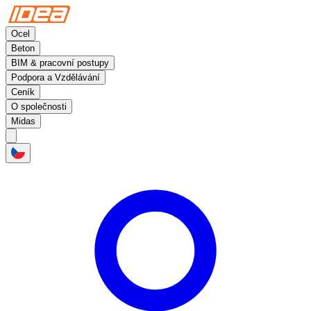
Ocel
Beton
BIM & pracovní postupy
Podpora a Vzdělávání
Ceník
O společnosti
Midas