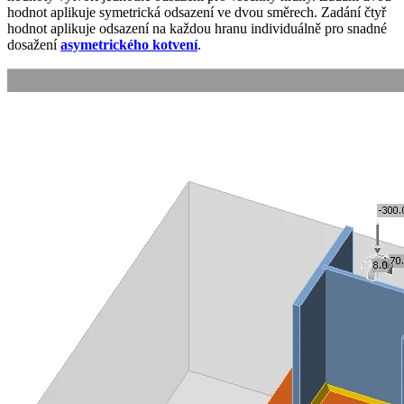
hodnot aplikuje symetrická odsazení ve dvou směrech. Zadání čtyř
hodnot aplikuje odsazení na každou hranu individuálně pro snadné
dosažení
asymetrického kotvení
.