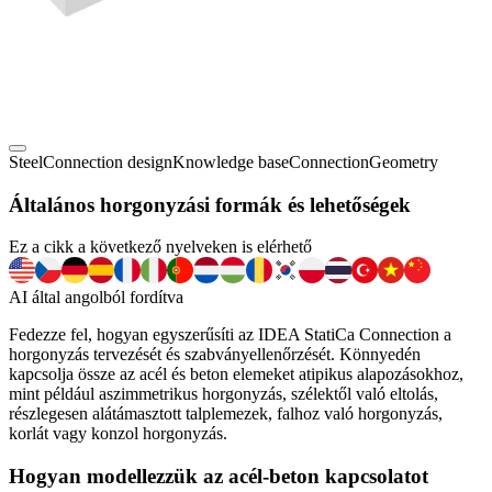
Steel
Connection design
Knowledge base
Connection
Geometry
Általános horgonyzási formák és lehetőségek
Ez a cikk a következő nyelveken is elérhető
AI által angolból fordítva
Fedezze fel, hogyan egyszerűsíti az IDEA StatiCa Connection a
horgonyzás tervezését és szabványellenőrzését. Könnyedén
kapcsolja össze az acél és beton elemeket atipikus alapozásokhoz,
mint például aszimmetrikus horgonyzás, szélektől való eltolás,
részlegesen alátámasztott talplemezek, falhoz való horgonyzás,
korlát vagy konzol horgonyzás.
Hogyan modellezzük az acél-beton kapcsolatot