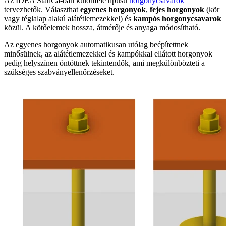
Az IDEA StatiCa-ban különféle típusú
horgonycsavarok
tervezhetők. Választhat
egyenes horgonyok
,
fejes horgonyok
(kör
vagy téglalap alakú alátétlemezekkel) és
kampós horgonycsavarok
közül. A kötőelemek hossza, átmérője és anyaga módosítható.
Az egyenes horgonyok automatikusan utólag beépítettnek
minősülnek, az alátétlemezekkel és kampókkal ellátott horgonyok
pedig helyszínen öntöttnek tekintendők, ami megkülönbözteti a
szükséges szabványellenőrzéseket.