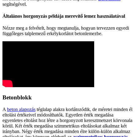
segítségével.
Általános horgonyzás példája merevítő lemez használatával
Nézze meg a felvételt, hogy megtanulja, hogyan tervezzen egyedi
függőleges talplemezű erkélykorlátot betonlemezbe.
Betonblokk
A
beton alapozás
téglalap alakra korlátozódik, de méretei minden él
eltolási értékeivel módosíthatók. Egyetlen érték megadása
egyenletes eltolást hoz létre a horgonyzott keresztmetszet körvonala
körül. Két érték megadása szimmetrikus eltolásokat alkalmaz két
irányban. Négy érték megadása minden élre külön-külön alkalmaz
eltolásokat, így könnyen elérhető az
aszimmetrikus horgonyzás
.