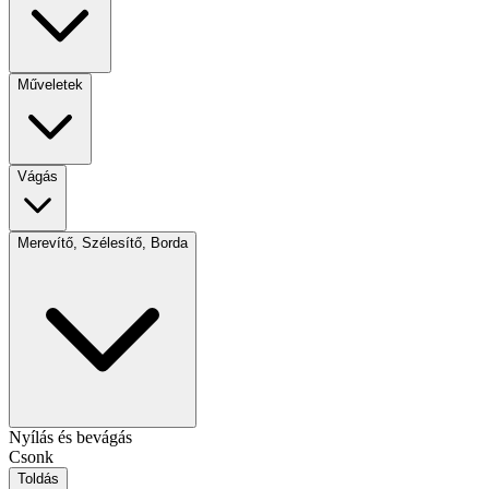
Műveletek
Vágás
Merevítő, Szélesítő, Borda
Nyílás és bevágás
Csonk
Toldás