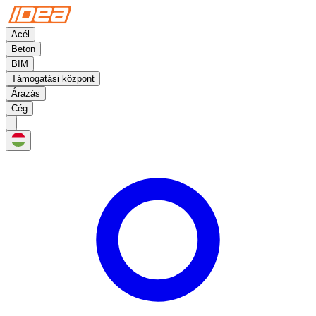
Acél
Beton
BIM
Támogatási központ
Árazás
Cég