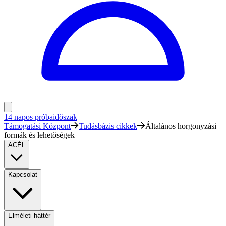
14 napos próbaidőszak
Támogatási Központ
Tudásbázis cikkek
Általános horgonyzási
formák és lehetőségek
ACÉL
Kapcsolat
Elméleti háttér