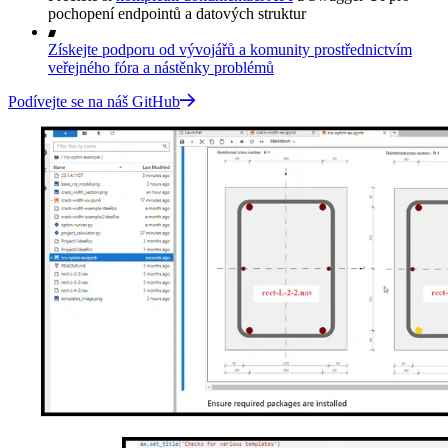
pochopení endpointů a datových struktur
Získejte podporu od vývojářů a komunity prostřednictvím
veřejného fóra a nástěnky problémů
Podívejte se na náš GitHub