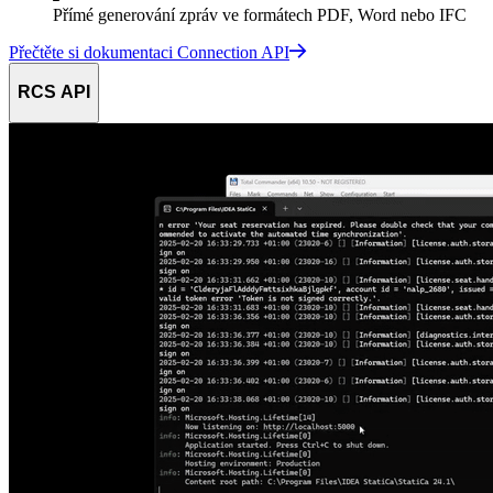
Přímé generování zpráv ve formátech PDF, Word nebo IFC
Přečtěte si dokumentaci Connection API
RCS API