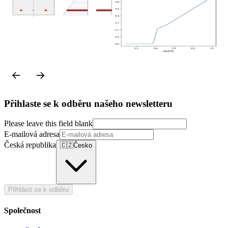
Tutorials
RCS-API - Studie šířky trhlin
j
Číst více
Č
Přihlaste se k odběru našeho newsletteru
Please leave this field blank
E-mailová adresa
Česká republika
🇨🇿
Česko
Přihlásit se k odběru
Společnost