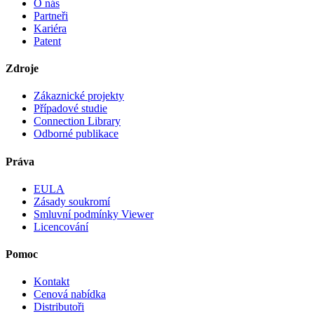
O nás
Partneři
Kariéra
Patent
Zdroje
Zákaznické projekty
Případové studie
Connection Library
Odborné publikace
Práva
EULA
Zásady soukromí
Smluvní podmínky Viewer
Licencování
Pomoc
Kontakt
Cenová nabídka
Distributoři