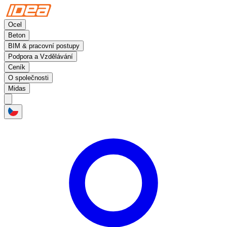
Ocel
Beton
BIM & pracovní postupy
Podpora a Vzdělávání
Ceník
O společnosti
Midas