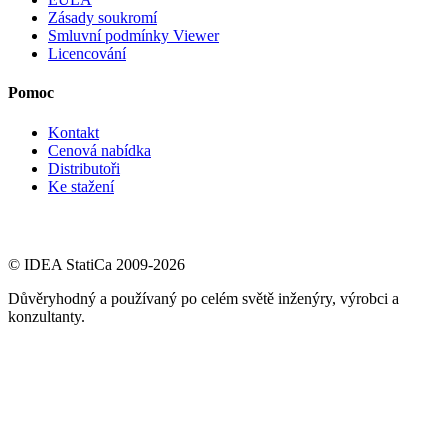
Zásady soukromí
Smluvní podmínky Viewer
Licencování
Pomoc
Kontakt
Cenová nabídka
Distributoři
Ke stažení
© IDEA StatiCa 2009-2026
Důvěryhodný a používaný po celém světě inženýry, výrobci a
konzultanty.