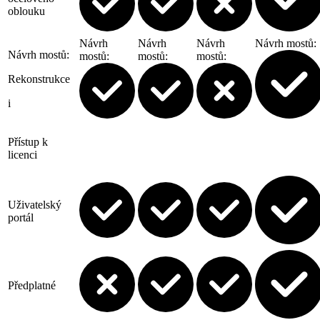
oblouku
Návrh
Návrh
Návrh
Návrh mostů
:
Návrh mostů
:
mostů
:
mostů
:
mostů
:
Rekonstrukce
i
Přístup k
licenci
Uživatelský
portál
Předplatné