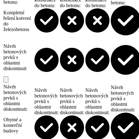
betonu
:
betonu
:
do betonu
:
do betonu
:
do betonu
:
Kompletní
řešení kotvení
do
železobetonu
Návrh
betonových
prvků s
oblastmi
diskontinuit
Návrh
Návrh
Návrh
Návrh
Návrh
betonových
betonových
betonových
betonových
betonových
prvků s
prvků s
prvků s
prvků s
prvků s
oblastmi
oblastmi
oblastmi
oblastmi
oblastmi
diskontinuit
:
diskontinuit
:
diskontinuit
:
diskontinuit
:
diskontinuit
:
Obytné a
komerční
budovy