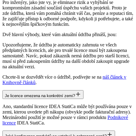
Pro inženýry, jako jste vy, je eliminace rizik a vyhýbání se
kompromisům zásadní součástí úspěchu vašich projektů. Proto je
zde údržba, která vám pomáhá chránit váš čas, peníze a reputaci tím,
že zajišťuje přístup k odborné podpoře, kdykoli ji potřebujete, a také
k nejnovějším špičkovým funkcím.
Dvě hlavní výhody, které vám aktuální údržba přináší, jsou:
Upozorňujeme, že údržba je automaticky zahrnuta ve všech
předplatných licencích, ale pro trvalé licence musí být zakoupena
samostatně. Navíc, pokud zákazník nemá údržbu pro starší licenci,
musí si před zakoupením údržby na další období zakoupit upgrade
na aktuální verzi.
Chcete-li se dozvědět více o údržbě, podívejte se na
náš článek v
Knihovně článků
.
Je licence omezena na konkrétní zemi?
Ano, standardní licence IDEA StatiCa může být používána pouze v
zemi, kterou uvedete při nákupu (obvykle podle fakturační adresy).
Mezinárodní použití je možné pouze v rámci produktu
Podnikové
licence
IDEA StatiCa.