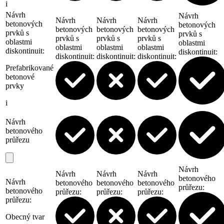
i
Návrh
Návrh
Návrh
Návrh
Návrh
betonových
betonových
betonových
betonových
betonových
prvků s
prvků s
prvků s
prvků s
prvků s
oblastmi
oblastmi
oblastmi
oblastmi
oblastmi
diskontinuit
:
diskontinuit
:
diskontinuit
:
diskontinuit
:
diskontinuit
:
Prefabrikované
betonové
prvky
i
Návrh
betonového
průřezu
Návrh
Návrh
Návrh
Návrh
betonového
Návrh
betonového
betonového
betonového
průřezu
:
betonového
průřezu
:
průřezu
:
průřezu
:
průřezu
:
Obecný tvar