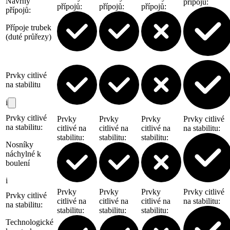
Návrhy
přípojů
:
přípojů
:
přípojů
:
přípojů
:
přípojů
:
Přípoje trubek
(duté průřezy)
Prvky citlivé
na stabilitu
i
Prvky citlivé
Prvky
Prvky
Prvky
Prvky citlivé
na stabilitu
:
citlivé na
citlivé na
citlivé na
na stabilitu
:
stabilitu
:
stabilitu
:
stabilitu
:
Nosníky
náchylné k
boulení
i
Prvky
Prvky
Prvky
Prvky citlivé
Prvky citlivé
citlivé na
citlivé na
citlivé na
na stabilitu
:
na stabilitu
:
stabilitu
:
stabilitu
:
stabilitu
:
Technologické