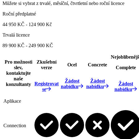
Můžete si vybrat z trvalé, měsíční, čtvrtletní nebo roční licence
Roční předplatné
44 950 KČ - 124 900 Kč
Trvalá licence
89 900 KČ - 249 900 KČ
Nejoblíbenějš
Pro možnosti
Zkušební
Ocel
Concrete
slev,
verze
Complete
kontaktujte
naše
Žádost
Žádost
Registrovat
Žádost
konzultanty
nabídku
nabídku
se
nabídku
Aplikace
Connection