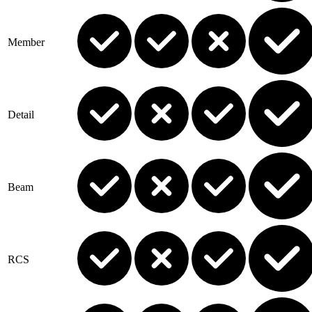
Member
Detail
Beam
RCS