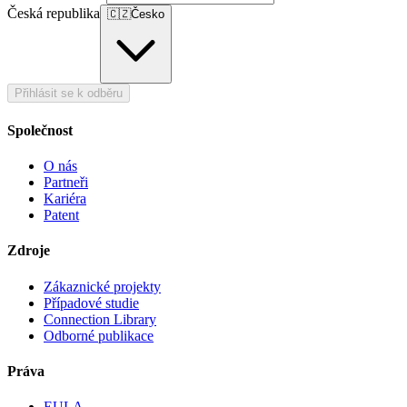
Česká republika
🇨🇿
Česko
Přihlásit se k odběru
Společnost
O nás
Partneři
Kariéra
Patent
Zdroje
Zákaznické projekty
Případové studie
Connection Library
Odborné publikace
Práva
EULA