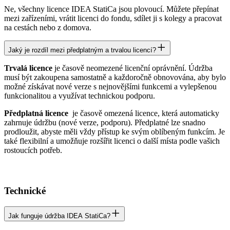
Ne, všechny licence IDEA StatiCa jsou plovoucí. Můžete přepínat
mezi zařízeními, vrátit licenci do fondu, sdílet ji s kolegy a pracovat
na cestách nebo z domova.
Jaký je rozdíl mezi předplatným a trvalou licencí?
Trvalá licence
je časově neomezené licenční oprávnění. Údržba
musí být zakoupena samostatně a každoročně obnovována, aby bylo
možné získávat nové verze s nejnovějšími funkcemi a vylepšenou
funkcionalitou a využívat technickou podporu.
Předplatná licence
je časově omezená licence, která automaticky
zahrnuje údržbu (nové verze, podporu). Předplatné lze snadno
prodloužit, abyste měli vždy přístup ke svým oblíbeným funkcím. Je
také flexibilní a umožňuje rozšířit licenci o další místa podle vašich
rostoucích potřeb.
Technické
Jak funguje údržba IDEA StatiCa?