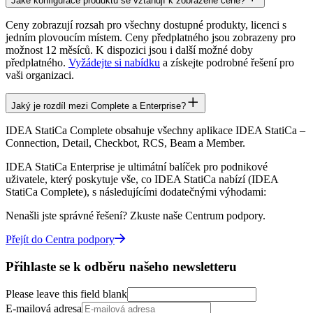
Jaké konfigurace produktů se vztahují k zobrazené ceně?
Ceny zobrazují rozsah pro všechny dostupné produkty, licenci s
jedním plovoucím místem. Ceny předplatného jsou zobrazeny pro
možnost 12 měsíců. K dispozici jsou i další možné doby
předplatného.
Vyžádejte si nabídku
a získejte podrobné řešení pro
vaši organizaci.
Jaký je rozdíl mezi Complete a Enterprise?
IDEA StatiCa Complete obsahuje všechny aplikace IDEA StatiCa –
Connection, Detail, Checkbot, RCS, Beam a Member.
IDEA StatiCa Enterprise je ultimátní balíček pro podnikové
uživatele, který poskytuje vše, co IDEA StatiCa nabízí (IDEA
StatiCa Complete), s následujícími dodatečnými výhodami:
Nenašli jste správné řešení? Zkuste naše Centrum podpory.
Přejít do Centra podpory
Přihlaste se k odběru našeho newsletteru
Please leave this field blank
E-mailová adresa