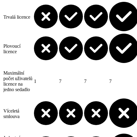
Trvalá licence
Plovoucí
licence
Maximální
počet uživatelů
1
7
7
7
licence na
jedno sedadlo
Víceletá
smlouva