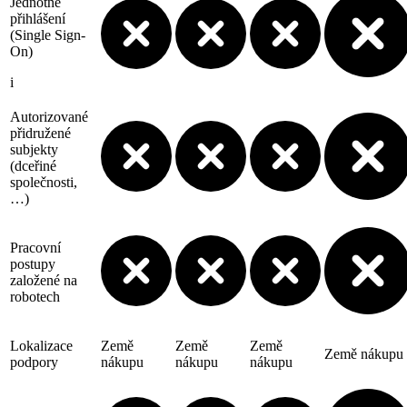
Jednotné
přihlášení
(Single Sign-
On)
i
Autorizované
přidružené
subjekty
(dceřiné
společnosti,
…)
Pracovní
postupy
založené na
robotech
Lokalizace
Země
Země
Země
Země nákupu
podpory
nákupu
nákupu
nákupu