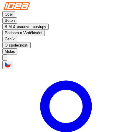
Ocel
Beton
BIM & pracovní postupy
Podpora a Vzdělávání
Ceník
O společnosti
Midas