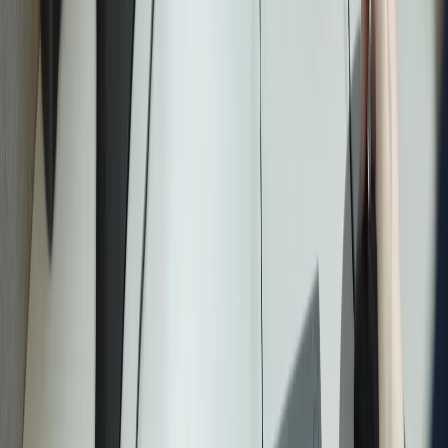
คำนวณ