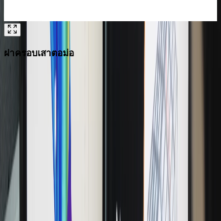
ฝาครอบเสาตอม่อ
วิธีการทำงาน