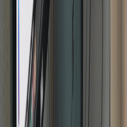
ออกแบบผนังและรายละเอียด วิเคราะห์
และรายงาน