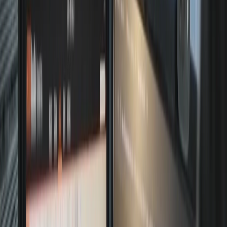
(บริเวณไม่ต่อเนื่อง) ทุกประเภท
ออกแบบและการตรวจสอบตามมาตรฐาน
สำหรับทุกรูปแบบ
ออกแบบ การตรวจสอบตามมาตรฐาน และดูพฤติกรรม
โครงสร้างจริงของผนังและบริเวณ D (บริเวณไม่ต่อเนื่อง) ใน
โครงสร้าง Concrete ของคุณ:
ผลลัพธ์ผ่าน/ไม่ผ่านที่ชัดเจนสำหรับทุกรูปทรงเรขาคณิต
แม่แบบสำเร็จรูป นำเข้าจาก DXF
นำเข้า
เหล็กเสริม & การอัดแรงล่วงหน้า
จากแอป Beam
การตรวจสอบ ULS – กำลังของ Concrete และเหล็กเสริม
การยึดเหนี่ยว