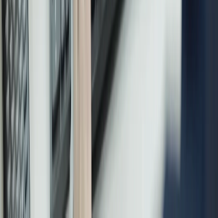
ฉันจะได้รับผลลัพธ์อะไรบ้าง
เมื่อเปรียบเทียบกับวิธีการแบบดั้งเดิม IDEA StatiCa จะดำเนิน
การตรวจสอบ ULS และ SLS ที่จำเป็นทั้งหมด ซึ่งรวมถึง:
แสดงเป็นตาราง
แสดงเป็นแถบเลื่อน
แสดงเป็นตาราง
ฉันจะได้รับผลลัพธ์อะไรบ้าง
เมื่อเปรียบเทียบกับวิธีการแบบดั้งเดิม IDEA StatiCa จะดำเนิน
การตรวจสอบ ULS และ SLS ที่จำเป็นทั้งหมด ซึ่งรวมถึง:
แสดงเป็นตาราง
แสดงเป็นแถบเลื่อน
แสดงเป็นตาราง