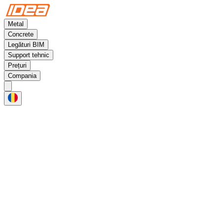
Metal
Concrete
Legături BIM
Support tehnic
Prețuri
Compania