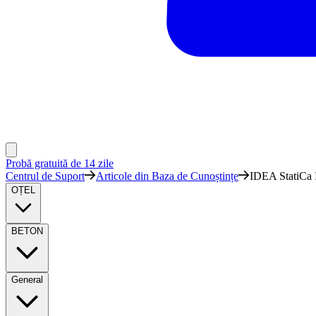
Probă gratuită de 14 zile
Centrul de Suport
Articole din Baza de Cunoștințe
IDEA StatiCa I
OȚEL
BETON
General