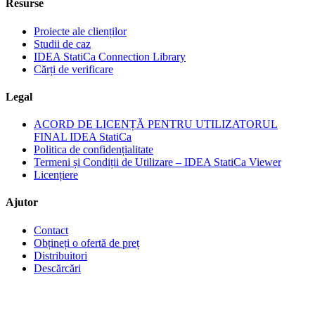
Resurse
Proiecte ale clienților
Studii de caz
IDEA StatiCa Connection Library
Cărți de verificare
Legal
ACORD DE LICENȚĂ PENTRU UTILIZATORUL
FINAL IDEA StatiCa
Politica de confidențialitate
Termeni și Condiții de Utilizare – IDEA StatiCa Viewer
Licențiere
Ajutor
Contact
Obțineți o ofertă de preț
Distribuitori
Descărcări