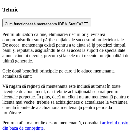
Tehnic
Cum funcționează mentenanța IDEA StatiCa?
Pentru utilizatori ca tine, eliminarea riscurilor și evitarea
compromisurilor sunt părți esențiale ale succesului proiectelor tale.
De aceea, mentenanța există pentru a te ajuta să îți protejezi timpul,
banii și reputația, asigurându-te că ai acces la suport de specialitate
atunci când ai nevoie, precum și la cele mai recente funcționalități de
ultimă generație.
Cele două beneficii principale pe care ți le aduce mentenanța
actualizată sunt:
Vă rugăm să rețineți că mentenanța este inclusă automat în toate
licențele de abonament, dar trebuie achiziționată separat pentru
licențele perpetue. În plus, dacă un client nu are mentenanță pentru o
licență mai veche, trebuie să achiziționeze o actualizare la versiunea
curentă înainte de a achiziționa mentenanța pentru perioada
următoare.
Pentru a afla mai multe despre mentenanță, consultați
articolul nostru
din baza de cunoștințe
.