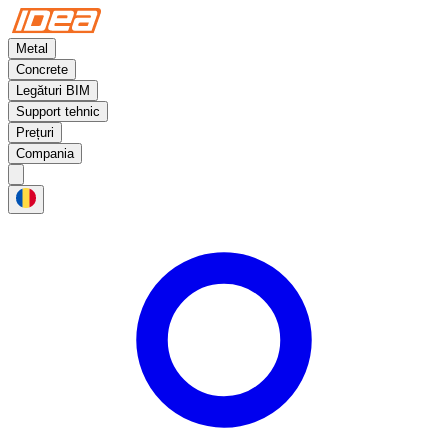
Metal
Concrete
Legături BIM
Support tehnic
Prețuri
Compania