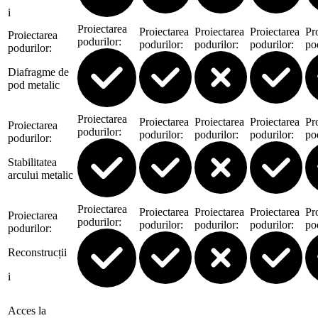
i
Proiectarea
Proiectarea
Proiectarea
Proiectarea
Pr
Proiectarea
podurilor
:
podurilor
:
podurilor
:
podurilor
:
po
podurilor
:
Diafragme de
pod metalic
Proiectarea
Proiectarea
Proiectarea
Proiectarea
Pr
Proiectarea
podurilor
:
podurilor
:
podurilor
:
podurilor
:
po
podurilor
:
Stabilitatea
arcului metalic
Proiectarea
Proiectarea
Proiectarea
Proiectarea
Pr
Proiectarea
podurilor
:
podurilor
:
podurilor
:
podurilor
:
po
podurilor
:
Reconstrucții
i
Acces la