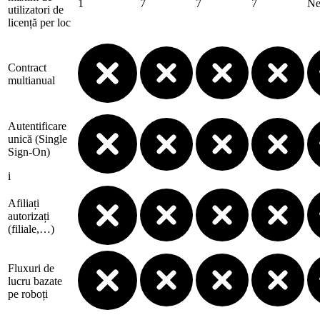
1
7
7
7
Ne
utilizatori de
licență per loc
Contract
multianual
Autentificare
unică (Single
Sign-On)
i
Afiliați
autorizați
(filiale,…)
Fluxuri de
lucru bazate
pe roboți