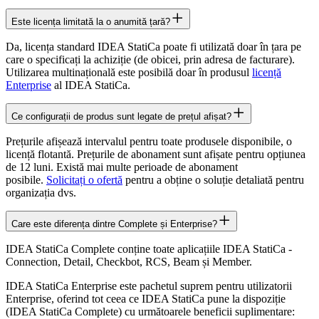
Este licența limitată la o anumită țară?
Da, licența standard IDEA StatiCa poate fi utilizată doar în țara pe
care o specificați la achiziție (de obicei, prin adresa de facturare).
Utilizarea multinațională este posibilă doar în produsul
licență
Enterprise
al IDEA StatiCa.
Ce configurații de produs sunt legate de prețul afișat?
Prețurile afișează intervalul pentru toate produsele disponibile, o
licență flotantă. Prețurile de abonament sunt afișate pentru opțiunea
de 12 luni. Există mai multe perioade de abonament
posibile.
Solicitați o ofertă
pentru a obține o soluție detaliată pentru
organizația dvs.
Care este diferența dintre Complete și Enterprise?
IDEA StatiCa Complete conține toate aplicațiile IDEA StatiCa -
Connection, Detail, Checkbot, RCS, Beam și Member.
IDEA StatiCa Enterprise este pachetul suprem pentru utilizatorii
Enterprise, oferind tot ceea ce IDEA StatiCa pune la dispoziție
(IDEA StatiCa Complete) cu următoarele beneficii suplimentare: