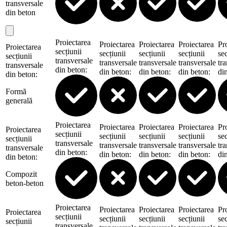
transversale
din beton
Proiectarea
Proiectarea
Proiectarea
Proiectarea
Pr
Proiectarea
secțiunii
secțiunii
secțiunii
secțiunii
sec
secțiunii
transversale
transversale
transversale
transversale
tr
transversale
din beton
:
din beton
:
din beton
:
din beton
:
di
din beton
:
Formă
generală
Proiectarea
Proiectarea
Proiectarea
Proiectarea
Pr
Proiectarea
secțiunii
secțiunii
secțiunii
secțiunii
sec
secțiunii
transversale
transversale
transversale
transversale
tr
transversale
din beton
:
din beton
:
din beton
:
din beton
:
di
din beton
:
Compozit
beton-beton
Proiectarea
Proiectarea
Proiectarea
Proiectarea
Pr
Proiectarea
secțiunii
secțiunii
secțiunii
secțiunii
sec
secțiunii
transversale