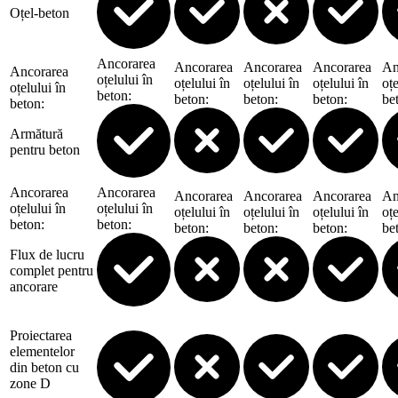
Oțel-beton
Ancorarea
Ancorarea
Ancorarea
Ancorarea
An
Ancorarea
oțelului în
oțelului în
oțelului în
oțelului în
oțe
oțelului în
beton
:
beton
:
beton
:
beton
:
be
beton
:
Armătură
pentru beton
Ancorarea
Ancorarea
Ancorarea
Ancorarea
Ancorarea
An
oțelului în
oțelului în
oțelului în
oțelului în
oțelului în
oțe
beton
:
beton
:
beton
:
beton
:
beton
:
be
Flux de lucru
complet pentru
ancorare
Proiectarea
elementelor
din beton cu
zone D