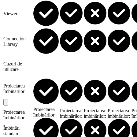
Viewer
Connection
Library
Cazuri de
utilizare
Proiectarea
îmbinărilor
Proiectarea
Proiectarea
Proiectarea
Proiectarea
Pr
Proiectarea
îmbinărilor
:
îmbinărilor
:
îmbinărilor
:
îmbinărilor
:
îm
îmbinărilor
:
Îmbinări
standard