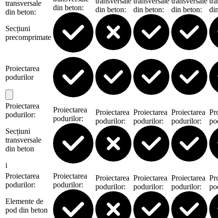
transversale
transversale
transversale
tr
transversale
din beton
:
din beton
:
din beton
:
din beton
:
di
din beton
:
Secțiuni
precomprimate
Proiectarea
podurilor
Proiectarea
Proiectarea
Proiectarea
Proiectarea
Proiectarea
Pr
podurilor
:
podurilor
:
podurilor
:
podurilor
:
podurilor
:
po
Secțiuni
transversale
din beton
i
Proiectarea
Proiectarea
Proiectarea
Proiectarea
Proiectarea
Pr
podurilor
:
podurilor
:
podurilor
:
podurilor
:
podurilor
:
po
Elemente de
pod din beton