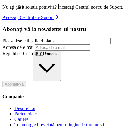
Nu ați găsit soluția potrivită? Încercați Centrul nostru de Suport.
Accesați Centrul de Suport
Abonați-vă la newsletter-ul nostru
Please leave this field blank
Adresă de e-mail
Republica Cehă
🇷🇴
Romania
Abonați-vă
Companie
Despre noi
Parteneriate
Cariere
Tehnologie brevetată pentru ingineri structuriști