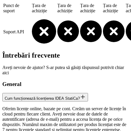
Punct de
Țara de
Țara de
Țara de
Țara de
Ța
suport
achiziție
achiziție
achiziție
achiziție
ach
Suport API
Întrebări frecvente
Aveți nevoie de ajutor? S-ar putea să găsiți răspunsul potrivit chiar
aici
General
Cum funcționează licențierea IDEA StatiCa?
Oferim licențe online, bazate pe cont. Creăm un server de licențe în
cloud pentru fiecare client. Aveți nevoie doar de datele de
autentificare (adresa de e-mail) pentru a accesa licența de pe orice
dispozitiv. Numărul maxim de utilizatori per produs licențiat este de
7 pentru licențele standard și nelimitat pentru licențele enterprise.