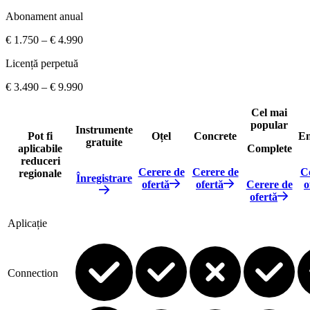
Abonament anual
€ 1.750 – € 4.990
Licență perpetuă
€ 3.490 – € 9.990
Cel mai
popular
Instrumente
Pot fi
Oțel
Concrete
En
gratuite
aplicabile
Complete
reduceri
Cerere de
Cerere de
C
regionale
Înregistrare
ofertă
ofertă
Cerere de
o
ofertă
Aplicație
Connection