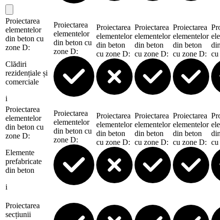
Proiectarea
Proiectarea
Proiectarea
Proiectarea
Proiectarea
Pr
elementelor
elementelor
elementelor
elementelor
elementelor
el
din beton cu
din beton cu
din beton
din beton
din beton
di
zone D
:
zone D
:
cu zone D
:
cu zone D
:
cu zone D
:
cu
Clădiri
rezidențiale și
comerciale
i
Proiectarea
Proiectarea
Proiectarea
Proiectarea
Proiectarea
Pr
elementelor
elementelor
elementelor
elementelor
elementelor
el
din beton cu
din beton cu
din beton
din beton
din beton
di
zone D
:
zone D
:
cu zone D
:
cu zone D
:
cu zone D
:
cu
Elemente
prefabricate
din beton
i
Proiectarea
secțiunii