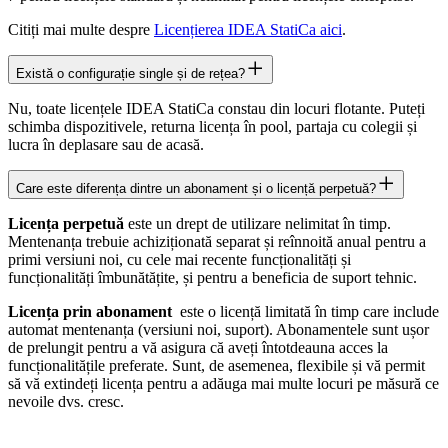
Citiți mai multe despre
Licențierea IDEA StatiCa aici
.
Există o configurație single și de rețea?
Nu, toate licențele IDEA StatiCa constau din locuri flotante. Puteți
schimba dispozitivele, returna licența în pool, partaja cu colegii și
lucra în deplasare sau de acasă.
Care este diferența dintre un abonament și o licență perpetuă?
Licența perpetuă
este un drept de utilizare nelimitat în timp.
Mentenanța trebuie achiziționată separat și reînnoită anual pentru a
primi versiuni noi, cu cele mai recente funcționalități și
funcționalități îmbunătățite, și pentru a beneficia de suport tehnic.
Licența prin abonament
este o licență limitată în timp care include
automat mentenanța (versiuni noi, suport). Abonamentele sunt ușor
de prelungit pentru a vă asigura că aveți întotdeauna acces la
funcționalitățile preferate. Sunt, de asemenea, flexibile și vă permit
să vă extindeți licența pentru a adăuga mai multe locuri pe măsură ce
nevoile dvs. cresc.