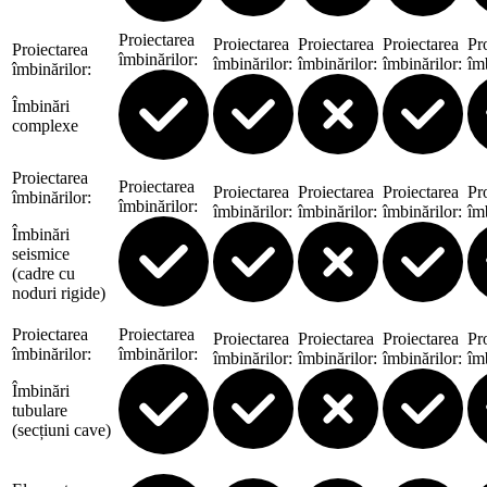
Proiectarea
Proiectarea
Proiectarea
Proiectarea
Pr
Proiectarea
îmbinărilor
:
îmbinărilor
:
îmbinărilor
:
îmbinărilor
:
îm
îmbinărilor
:
Îmbinări
complexe
Proiectarea
Proiectarea
Proiectarea
Proiectarea
Proiectarea
Pr
îmbinărilor
:
îmbinărilor
:
îmbinărilor
:
îmbinărilor
:
îmbinărilor
:
îm
Îmbinări
seismice
(cadre cu
noduri rigide)
Proiectarea
Proiectarea
Proiectarea
Proiectarea
Proiectarea
Pr
îmbinărilor
:
îmbinărilor
:
îmbinărilor
:
îmbinărilor
:
îmbinărilor
:
îm
Îmbinări
tubulare
(secțiuni cave)