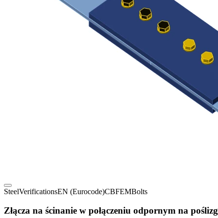
Steel
Verifications
EN (Eurocode)
CBFEM
Bolts
Złącza na ścinanie w połączeniu odpornym na poślizg