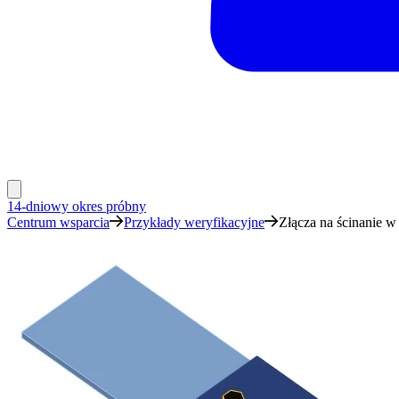
14-dniowy okres próbny
Centrum wsparcia
Przykłady weryfikacyjne
Złącza na ścinanie w