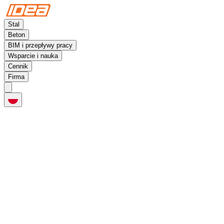
Stal
Beton
BIM i przepływy pracy
Wsparcie i nauka
Cennik
Firma