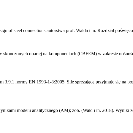
ign of steel connections autorstwa prof. Walda i in. Rozdział poświęco
tów skończonych opartej na komponentach (CBFEM) w zakresie nośnoś
ałem 3.9.1 normy EN 1993-1-8:2005. Siłę sprężającą przyjmuje się na p
mi modelu analitycznego (AM); zob. (Wald i in. 2018). Wyniki zest