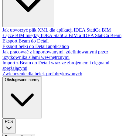
Jak utworzyć plik XML dla aplikacji IDEA StatiCa BIM
Łącze BIM między IDEA StatiCa BIM a IDEA StatiCa Beam
Eksport Beam do Detail
Eksport belki do Detail application
Jak pracować z importowanymi, zdefiniowanymi przez
użytkownika siłami wewnętrznymi
Import z Beam do Detail wraz ze zbrojeniem i cięgnami
sprężającymi
Zwichrzenie dla belek prefabrykowanych
Obsługiwane normy
RCS