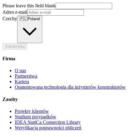
Please leave this field blank
Adres e-mail
Czechy
🇵🇱
Poland
Subskrybuj
Firma
O nas
Partnerstwa
Kariera
Opatentowana technologia dla inżynierów konstruktorów
Zasoby
Projekty klientów
Studium przypadków
IDEA StatiCa Connection Library
Weryfikacja poprawności obliczeń