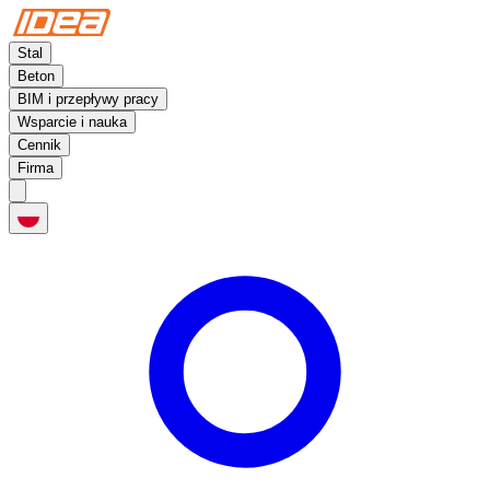
Stal
Beton
BIM i przepływy pracy
Wsparcie i nauka
Cennik
Firma