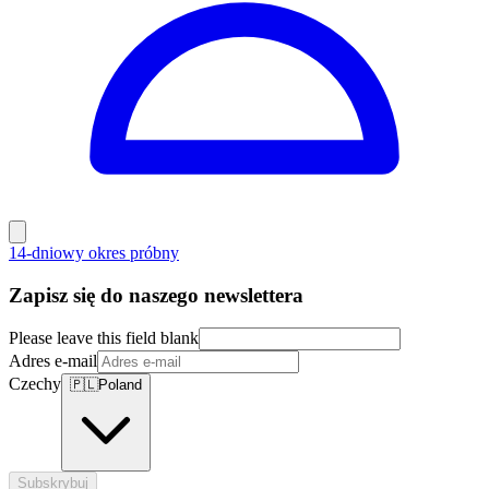
14-dniowy okres próbny
Zapisz się do naszego newslettera
Please leave this field blank
Adres e-mail
Czechy
🇵🇱
Poland
Subskrybuj