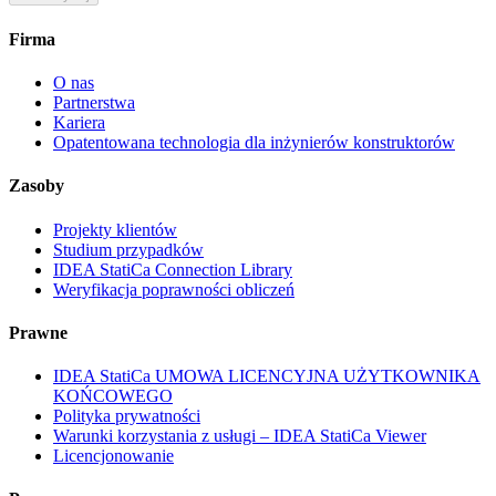
Firma
O nas
Partnerstwa
Kariera
Opatentowana technologia dla inżynierów konstruktorów
Zasoby
Projekty klientów
Studium przypadków
IDEA StatiCa Connection Library
Weryfikacja poprawności obliczeń
Prawne
IDEA StatiCa UMOWA LICENCYJNA UŻYTKOWNIKA
KOŃCOWEGO
Polityka prywatności
Warunki korzystania z usługi – IDEA StatiCa Viewer
Licencjonowanie