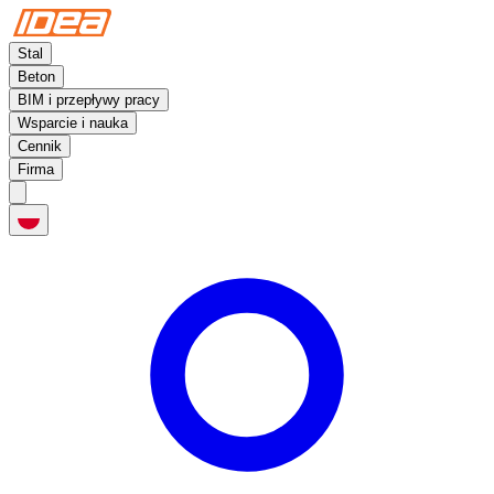
Stal
Beton
BIM i przepływy pracy
Wsparcie i nauka
Cennik
Firma