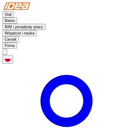
Stal
Beton
BIM i przepływy pracy
Wsparcie i nauka
Cennik
Firma