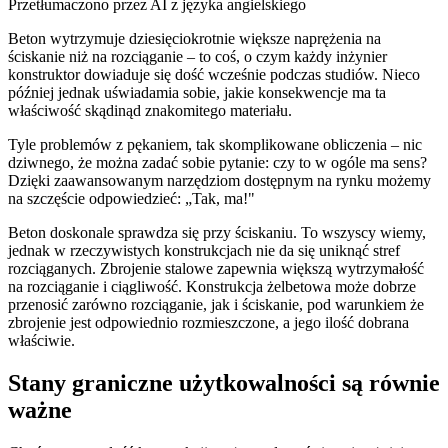
Przetłumaczono przez AI z języka angielskiego
Beton wytrzymuje dziesięciokrotnie większe naprężenia na
ściskanie niż na rozciąganie – to coś, o czym każdy inżynier
konstruktor dowiaduje się dość wcześnie podczas studiów. Nieco
później jednak uświadamia sobie, jakie konsekwencje ma ta
właściwość skądinąd znakomitego materiału.
Tyle problemów z pękaniem, tak skomplikowane obliczenia – nic
dziwnego, że można zadać sobie pytanie: czy to w ogóle ma sens?
Dzięki zaawansowanym narzędziom dostępnym na rynku możemy
na szczęście odpowiedzieć: „Tak, ma!"
Beton doskonale sprawdza się przy ściskaniu. To wszyscy wiemy,
jednak w rzeczywistych konstrukcjach nie da się uniknąć stref
rozciąganych. Zbrojenie stalowe zapewnia większą wytrzymałość
na rozciąganie i ciągliwość. Konstrukcja żelbetowa może dobrze
przenosić zarówno rozciąganie, jak i ściskanie, pod warunkiem że
zbrojenie jest odpowiednio rozmieszczone, a jego ilość dobrana
właściwie.
Stany graniczne użytkowalności są równie
ważne