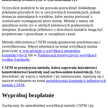
Oczywiście podejście to nie pozwala przewidzieć dokładnego
położenia przyszłych rys w rzeczywistych konstrukcjach, jednak
dostarcza miarodajnych wyników, które można porównać z
wartościami wymaganymi przez normę. Metoda z natury nie
umożliwia oceny rys w strefach betonowych pozbawionych
zbrojenia. Konstrukcje żelbetowe o dowolnym kształcie mogą być
projektowane i sprawdzane w rozsądnym czasie.
Metoda obliczeniowa CSFM została gruntownie przetestowana i
zweryfikowana. Więcej informacji na temat weryfikacji można
przeczytać
w tym artykule o weryfikacji elementów
konstrukcyjnych
lub w
Podstawach teoretycznych weryfikacji
według Eurokodu
.
CSFM to przejrzysta metoda, która zapewnia inżynierowi
konstruktorowi kontrolę nad zachowaniem konstrukcji.
Aby
dowiedzieć się więcej o metodzie i jej zastosowaniu, zapoznaj się z
naszym webinarem na temat
projektowania konstrukcji żelbetowych
metodą CSFM
.
Wypróbuj bezpłatnie
Zachęcamy do samodzielnej weryfikacji metody CSFM i jej