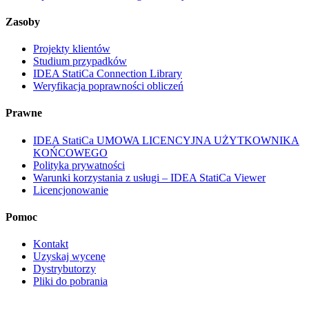
Zasoby
Projekty klientów
Studium przypadków
IDEA StatiCa Connection Library
Weryfikacja poprawności obliczeń
Prawne
IDEA StatiCa UMOWA LICENCYJNA UŻYTKOWNIKA
KOŃCOWEGO
Polityka prywatności
Warunki korzystania z usługi – IDEA StatiCa Viewer
Licencjonowanie
Pomoc
Kontakt
Uzyskaj wycenę
Dystrybutorzy
Pliki do pobrania