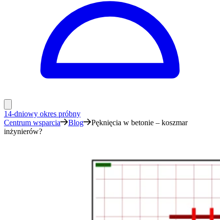
14-dniowy okres próbny
Centrum wsparcia
Blog
Pęknięcia w betonie – koszmar
inżynierów?