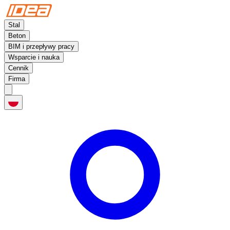
Stal
Beton
BIM i przepływy pracy
Wsparcie i nauka
Cennik
Firma