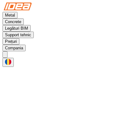
Metal
Concrete
Legături BIM
Support tehnic
Prețuri
Compania