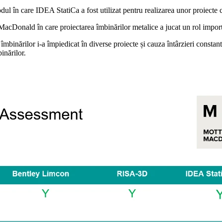
l în care IDEA StatiCa a fost utilizat pentru realizarea unor proiect
acDonald în care proiectarea îmbinărilor metalice a jucat un rol impor
îmbinărilor i-a împiedicat în diverse proiecte și cauza întârzieri const
binărilor.