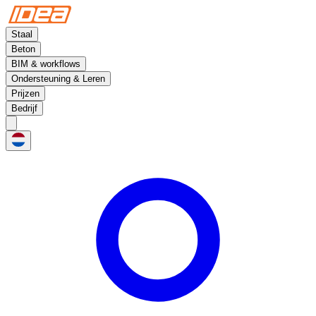
Staal
Beton
BIM & workflows
Ondersteuning & Leren
Prijzen
Bedrijf