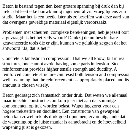
Beton is bestand tegen tien keer grotere spanning bij druk dan bij
trek - dat leert elke bouwkundig ingenieur al vrij vroeg tijdens zijn
studie. Maar het is een beetje later als ze beseffen wat deze aard van
dat overigens geweldige materiaal eigenlijk veroorzaakt.
Problemen met scheuren, complexe berekeningen, heb je jezelf ooit
afgevraagd: is het het zelfs waard? Dankzij de nu beschikbare
geavanceerde tools die er zijn, kunnen we gelukkig zeggen dat het
antwoord "Ja, dat is het!"
Concrete is fantastic in compression. That we all know, but in real
structures, one cannot avoid having some parts in tension. Steel
reinforcement provides higher tensile strength and ductility. A
reinforced concrete structure can resist both tension and compression
well, assuming that the reinforcement is appropriately placed and its
amount is chosen wisely.
Beton gedraagt zich fantastisch onder druk. Dat weten we allemaal,
maar in echte constructies ontkom je er niet aan dat sommige
componenten op trek worden belast. Wapening zorgt voor een
hogere treksterkte en ductiliteit. Een constructie van gewapend
beton kan zowel trek als druk goed opnemen, ervan uitgaande dat
de wapening op de juiste manier is aangebracht en de hoeveelheid
wapening juist is gekozen.