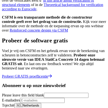
over de verificaties leest u
in this article about verification of
structural elements
of in de
Theoretical background for verification
according to Eurocode
.
CSFM is een transparante methode die de constructeur
controle geeft over het gedrag van de constructie.
Kijk voor meer
informatie over de methode en de toepassing ervan op ons webinar
over
Reinforced concrete design via CSFM
Probeer de software gratis
Voel je vrij om CSFM en het gebruik ervan voor de berekening van
scheuren in betonconstructies zelf te valideren.
Probeer onze
nieuwste versie van IDEA StatiCa Concrete 14 dagen helemaal
GRATIS uit
. En laat ons uw feedback weten! We zijn altijd
benieuwd naar uw ervaringen.
Probeer GRATIS proeflicentie
Abonneer u op onze nieuwsbrief
Please leave this field blank
E-mailadres
Tsjechië
🇳🇱
Netherlands