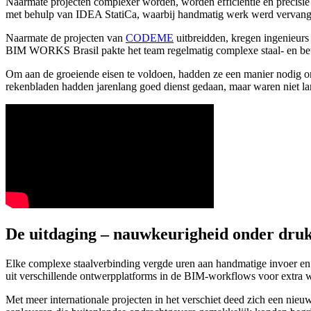
Naarmate projecten complexer worden, worden efficiëntie en precisi
met behulp van IDEA StatiCa, waarbij handmatig werk werd vervangen
Naarmate de projecten van
CODEME
uitbreidden, kregen ingenieu
BIM WORKS Brasil pakte het team regelmatig complexe staal- en betonc
Om aan de groeiende eisen te voldoen, hadden ze een manier nodig om
rekenbladen hadden jarenlang goed dienst gedaan, maar waren niet la
De uitdaging – nauwkeurigheid onder dru
Elke complexe staalverbinding vergde uren aan handmatige invoer e
uit verschillende ontwerpplatforms in de BIM-workflows voor extra wr
Met meer internationale projecten in het verschiet deed zich een ni