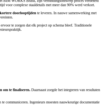
 met BIM WORKS Brasil, zijn verbindingsontwerp proces verbeterd
ijd voor complexe staaldetails met meer dan 90% werd verkort.
ortere doorlooptijden
te leveren. In nauwe samenwerking met
ereisten.
voor te zorgen dat elk project op schema bleef. Traditionele
nieurspraktijk.
 om te finaliseren.
Daarnaast zorgde het integreren van resultaten
alen te communiceren. Ingenieurs moesten nauwkeurige documentatie