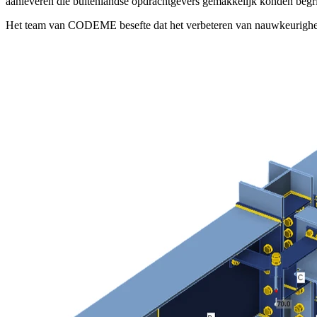
aanleveren die buitenlandse opdrachtgevers gemakkelijk konden begrij
Het team van CODEME besefte dat het verbeteren van nauwkeurigheid, 