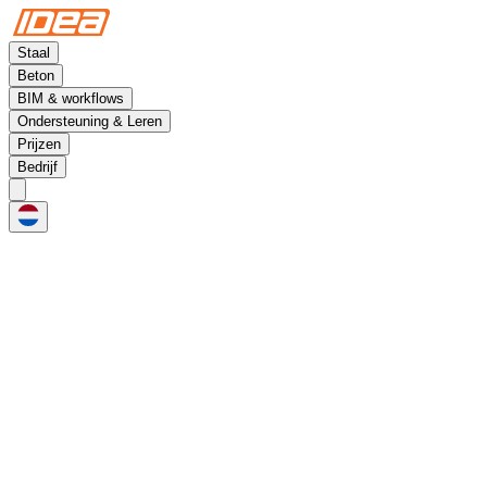
Staal
Beton
BIM & workflows
Ondersteuning & Leren
Prijzen
Bedrijf