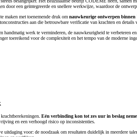
e steeds belangrijker. Het Braziliaanse bedrijf CODEME heeft, samen
 door een geïntegreerde en snellere werkwijze, waardoor de ontwerpt
rs te maken met toenemende druk om
nauwkeurige ontwerpen binnen k
onstructies aan die betrouwbare verificatie van krachten en details v
 handmatig werk te verminderen, de nauwkeurigheid te verbeteren en er
nger toereikend voor de complexiteit en het tempo van de moderne inge
k
n krachtberekeningen.
Eén verbinding kon tot zes uur in beslag nemen
ijving en een verhoogd risico op inconsistenties.
euwe uitdaging voor: de noodzaak om resultaten duidelijk in meerdere t