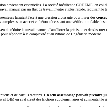
récision deviennent essentielles. La société brésilienne CODEME, en c
avail manuel par un flux de travail intégré et plus rapide, réduisant le
ngénieurs faisaient face à une pression croissante pour livrer des
concep
mplexes en acier et en béton nécessitant une vérification fiable des eff
en de réduire le travail manuel, d'améliorer la précision et de s'assurer 
ts pour répondre à la complexité et au rythme de l'ingénierie moderne.
uelle et de calculs d'efforts.
Un seul assemblage pouvait prendre jusq
avail BIM en aval créait des frictions supplémentaires et augmentait le r