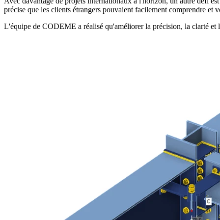
Avec davantage de projets internationaux à l'horizon, un autre défi es
précise que les clients étrangers pouvaient facilement comprendre et vé
L'équipe de CODEME a réalisé qu'améliorer la précision, la clarté et la