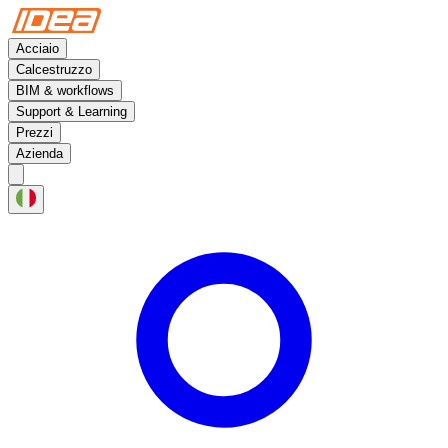
Acciaio
Calcestruzzo
BIM & workflows
Support & Learning
Prezzi
Azienda