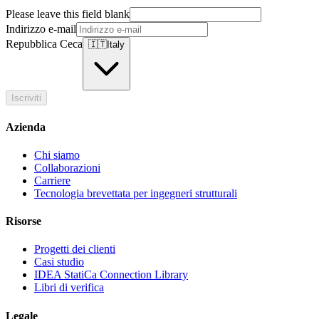
Please leave this field blank
Indirizzo e-mail
Repubblica Ceca
🇮🇹
Italy
Iscriviti
Azienda
Chi siamo
Collaborazioni
Carriere
Tecnologia brevettata per ingegneri strutturali
Risorse
Progetti dei clienti
Casi studio
IDEA StatiCa Connection Library
Libri di verifica
Legale