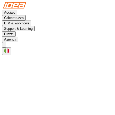
Acciaio
Calcestruzzo
BIM & workflows
Support & Learning
Prezzi
Azienda