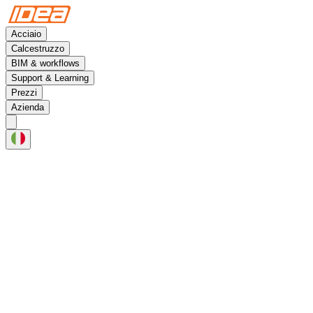
Acciaio
Calcestruzzo
BIM & workflows
Support & Learning
Prezzi
Azienda