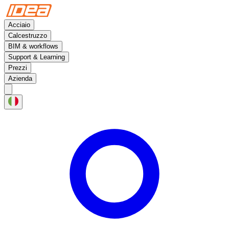
Acciaio
Calcestruzzo
BIM & workflows
Support & Learning
Prezzi
Azienda