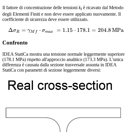
Il fattore di concentrazione delle tensioni
k
è ricavato dal Metodo
f
degli Elementi Finiti e non deve essere applicato nuovamente. Il
coefficiente di sicurezza deve essere utilizzato.
Δ
=
⋅
=
1.15
\Delta \sigma_R = \gamm
⋅
178.1
=
204.8
MPa
σ
γ
σ
R
M
f
ma
x
Confronto
IDEA StatiCa mostra una tensione normale leggermente superiore
(178.1 MPa) rispetto all'approccio analitico (173.3 MPa). L'unica
differenza è causata dalla sezione trasversale assunta in IDEA
StatiCa con parametri di sezione leggermente diversi: