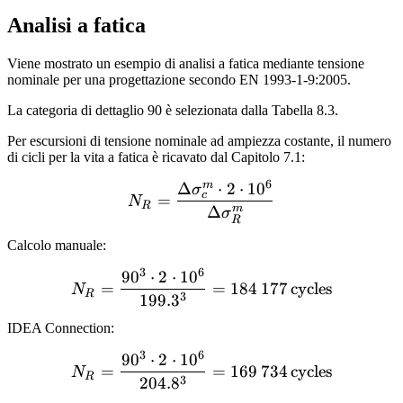
267.2\,\textrm{MPa}
\sigma_{min} =
Analisi a fatica
178.1\,\textrm{MPa}
Viene mostrato un esempio di analisi a fatica mediante tensione
nominale per una progettazione secondo EN 1993-1-9:2005.
La categoria di dettaglio 90 è selezionata dalla Tabella 8.3.
Per escursioni di tensione nominale ad ampiezza costante, il numero
di cicli per la vita a fatica è ricavato dal Capitolo 7.1:
6
m
Δ
⋅
2
⋅
1
0
N_R = \frac{\Delta \sig
σ
c
=
N
R
Δ
m
σ
R
Calcolo manuale:
3
6
9
0
⋅
2
⋅
1
0
N_R = \frac{90^3 \cdot 2
=
=
184
177
cycles
N
R
3
199.
3
IDEA Connection:
3
6
9
0
⋅
2
⋅
1
0
N_R = \frac{90^3 \cdot 2\
=
=
169
734
cycles
N
R
3
204.
8