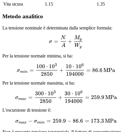
Vita sicura
1.15
1.35
Metodo analitico
La tensione nominale è determinata dalla semplice formula:
N
M
\sigma = \frac{N}{A} +
y
=
+
σ
A
W
y
Per la tensione normale minima, si ha:
3
6
100
⋅
1
0
10
⋅
1
0
\sigma_{min} = \frac{100
=
+
=
86.6
MPa
σ
min
2850
194000
Per la tensione normale massima, si ha:
3
6
300
⋅
1
0
30
⋅
1
0
\sigma_{max} = \frac{300
=
+
=
259.9
MPa
σ
ma
x
2850
194000
L'escursione di tensione è:
−
=
259.9
\sigma_{max} - \sigma_{m
−
86.6
=
173.3
MPa
σ
σ
ma
x
min
Non è presente tensione tangenziale. Il fattore di concentrazione