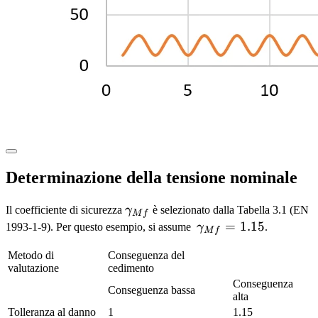
Determinazione della tensione nominale
\gamma_{Mf}
Il coefficiente di sicurezza
γ
è selezionato dalla Tabella 3.1 (EN
M
f
\gamma_{Mf}
=
1.15
1993-1-9). Per questo esempio, si assume
γ
.
M
f
= 1.15
Metodo di
Conseguenza del
valutazione
cedimento
Conseguenza
Conseguenza bassa
alta
Tolleranza al danno
1
1.15