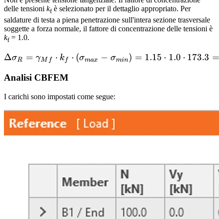
delle tensioni
k
è selezionato per il dettaglio appropriato. Per
f
saldature di testa a piena penetrazione sull'intera sezione trasversale
soggette a forza normale, il fattore di concentrazione delle tensioni è
k
= 1.0.
f
Δ
=
⋅
⋅
(
−
\Delta \sigma_R = \gamma
)
=
1.15
⋅
1.0
⋅
173.3
σ
γ
k
σ
σ
R
M
f
f
ma
x
min
Analisi CBFEM
I carichi sono impostati come segue: