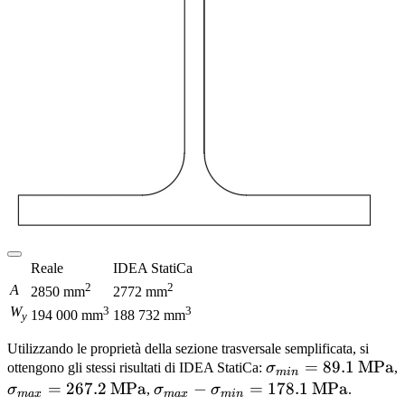
Reale
IDEA StatiCa
2
2
A
2850 mm
2772 mm
W
3
3
194 000 mm
188 732 mm
y
Utilizzando le proprietà della sezione trasversale semplificata, si
\sigma_{min} =
=
89.1
MPa
ottengono gli stessi risultati di IDEA StatiCa:
σ
,
min
89.1\,\textrm{M
\sigma_{max} =
=
267.2
MPa
\sigma_{max} -
−
=
178.1
MPa
σ
,
σ
σ
.
ma
x
ma
x
min