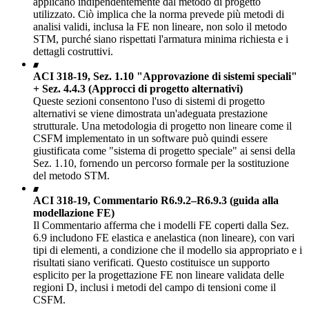
applicano indipendentemente dal metodo di progetto
utilizzato. Ciò implica che la norma prevede più metodi di
analisi validi, inclusa la FE non lineare, non solo il metodo
STM, purché siano rispettati l'armatura minima richiesta e i
dettagli costruttivi.
ACI 318-19, Sez. 1.10 "Approvazione di sistemi speciali"
+ Sez. 4.4.3 (Approcci di progetto alternativi)
Queste sezioni consentono l'uso di sistemi di progetto
alternativi se viene dimostrata un'adeguata prestazione
strutturale. Una metodologia di progetto non lineare come il
CSFM implementato in un software può quindi essere
giustificata come "sistema di progetto speciale" ai sensi della
Sez. 1.10, fornendo un percorso formale per la sostituzione
del metodo STM.
ACI 318-19, Commentario R6.9.2–R6.9.3 (guida alla
modellazione FE)
Il Commentario afferma che i modelli FE coperti dalla Sez.
6.9 includono FE elastica e anelastica (non lineare), con vari
tipi di elementi, a condizione che il modello sia appropriato e i
risultati siano verificati. Questo costituisce un supporto
esplicito per la progettazione FE non lineare validata delle
regioni D, inclusi i metodi del campo di tensioni come il
CSFM.