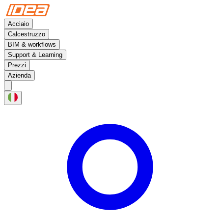
Acciaio
Calcestruzzo
BIM & workflows
Support & Learning
Prezzi
Azienda