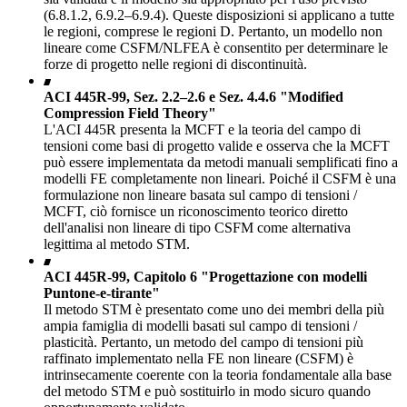
(6.8.1.2, 6.9.2–6.9.4). Queste disposizioni si applicano a tutte
le regioni, comprese le regioni D. Pertanto, un modello non
lineare come CSFM/NLFEA è consentito per determinare le
forze di progetto nelle regioni di discontinuità.
ACI 445R-99, Sez. 2.2–2.6 e Sez. 4.4.6 "Modified
Compression Field Theory"
L'ACI 445R presenta la MCFT e la teoria del campo di
tensioni come basi di progetto valide e osserva che la MCFT
può essere implementata da metodi manuali semplificati fino a
modelli FE completamente non lineari. Poiché il CSFM è una
formulazione non lineare basata sul campo di tensioni /
MCFT, ciò fornisce un riconoscimento teorico diretto
dell'analisi non lineare di tipo CSFM come alternativa
legittima al metodo STM.
ACI 445R-99, Capitolo 6 "Progettazione con modelli
Puntone-e-tirante"
Il metodo STM è presentato come uno dei membri della più
ampia famiglia di modelli basati sul campo di tensioni /
plasticità. Pertanto, un metodo del campo di tensioni più
raffinato implementato nella FE non lineare (CSFM) è
intrinsecamente coerente con la teoria fondamentale alla base
del metodo STM e può sostituirlo in modo sicuro quando