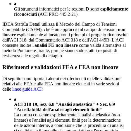
Gli strumenti informatici per le regioni D sono
esplicitamente
riconosciuti
(ACI PRC-445.2-21).
IDEA StatiCa Detail utilizza il Metodo del Campo di Tensioni
Compatibile (CSFM), che è un approccio al campo di tensioni
non
lineare
esplicitamente allineato con i principi di progetto riconosciuti
dall'ACI 318, dal Commentario ACI 318 e dall'ACI 445R. L'ACI
consente inoltre l'
analisi FE non lineare
come valida alternativa al
metodo Puntone-e-tirante, purché siano soddisfatti i requisiti di
resistenza e le regole di dettaglio.
Riferimenti e validazioni FEA e FEA non lineare
Di seguito sono riportati alcuni dei riferimenti e delle validazioni
relativi alla FEA e alla FEA non lineare elencati in varie sezioni
delle
linee guida ACI
:
ACI 318-19, Sez. 6.8 "Analisi anelastica" + Sez. 6.9
"Accettabilità dell'analisi agli elementi finiti"
La norma consente esplicitamente l'analisi anelastica (non
lineare) e l'analisi agli elementi finiti per la determinazione
delle azioni interne, a condizione che la procedura di analisi
sia validata e il modello sia appropriato per l'uso previsto