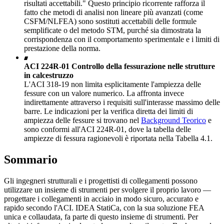
risultati accettabili." Questo principio ricorrente rafforza il
fatto che metodi di analisi non lineare più avanzati (come
CSFM/NLFEA) sono sostituti accettabili delle formule
semplificate o del metodo STM, purché sia dimostrata la
corrispondenza con il comportamento sperimentale e i limiti di
prestazione della norma.
ACI 224R-01 Controllo della fessurazione nelle strutture
in calcestruzzo
L'ACI 318-19 non limita esplicitamente l'ampiezza delle
fessure con un valore numerico.
La affronta invece
indirettamente attraverso i requisiti sull'interasse massimo delle
barre. Le indicazioni per la verifica diretta dei limiti di
ampiezza delle fessure si trovano nel
Background Teorico
e
sono conformi all'ACI 224R-01, dove la tabella delle
ampiezze di fessura ragionevoli è riportata nella Tabella 4.1.
Sommario
Gli ingegneri strutturali e i progettisti di collegamenti possono
utilizzare un insieme di strumenti per svolgere il proprio lavoro —
progettare i collegamenti in acciaio in modo sicuro, accurato e
rapido secondo l'ACI. IDEA StatiCa, con la sua soluzione FEA
unica e collaudata, fa parte di questo insieme di strumenti. Per