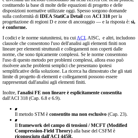
costituendo la base di molte delle equazioni di progetto e delle
disposizioni normative utilizzate oggi. Spesso sorgono domande
sulla conformità di
IDEA StatiCa Detail
con
ACI 318
per la
progettazione di regioni D e zone di ancoraggio — e la risposta è:
sì,
è conforme.
I codici e le norme statunitensi, tra cui
ACI
, AISC, e altri, includono
clausole che consentono l'uso dell'analisi agli elementi finiti non
lineare per elementi strutturali e collegamenti non coperti dalle
norme, che sono tipicamente complessi. Se le norme consentono
l'uso di questo metodo per problemi complessi, allora esso può
risolvere anche problemi semplici che presentano ipotesi
semplificative della soluzione. La ricerca ha dimostrato che gli stati
limite di progetto di elementi e collegamenti possono essere
rappresentati dall'analisi agli elementi finiti.
Inoltre,
l'analisi FE non lineare è esplicitamente consentita
dall'ACI 318 (Cap. 6.8 e 6.9).
Il metodo STM è
consentito ma non esclusivo
(Cap. 23).
Il
framework del campo di tensioni / MCFT (Modified
Compression-Field Theory)
alla base del CSFM è
riconosciuto dall'ACI 445R
.