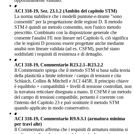
opportunamente validato.
ACI 318-19, Sez. 23.1.2 (Ambito del capitolo STM)
La norma stabilisce che i modelli puntone-e-tirante "sono
consentiti" per la progettazione delle regioni D. Il metodo
STM è quindi un metodo consentito, non l'unico metodo
prescritto. Combinato con la disposizione generale che
consente l'analisi FE non lineare nel Capitolo 6, ciò significa
che le regioni D possono essere progettate anche mediante
analisi non lineare validata (ad es. CSFM), purché siano
soddisfatti i requisiti di resistenza e di dettaglio.
ACI 318-19, Commentario R23.2.1–R23.2.2
Il Commentario spiega che il metodo STM si basa sulla teoria
della plasticità a limite inferiore / campo di tensioni e cita
Schlaich, Collins & Mitchell e ACI 445R. Il principio chiave
è equilibrio + compatibilità + livelli di tensione controllati, non
la travatura reticolare disegnata a mano. Il CSFM è un metodo
del campo di tensioni compatibile, pertanto è coerente con
l'intento del Capitolo 23 e può sostituire il metodo STM
quando applicato in modo conservativo.
ACI 318-19, Commentario R9.9.3.1 (armatura minima
per travi alte)
Il Commentario afferma che i requisiti di armatura minima si