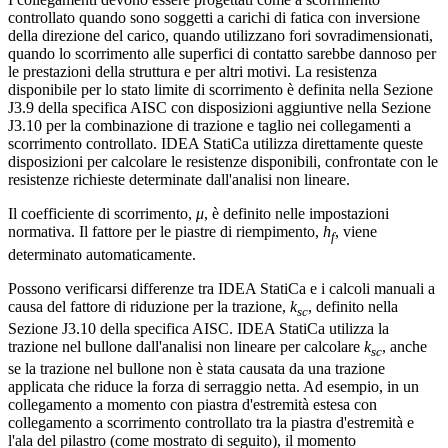
controllato quando sono soggetti a carichi di fatica con inversione
della direzione del carico, quando utilizzano fori sovradimensionati,
quando lo scorrimento alle superfici di contatto sarebbe dannoso per
le prestazioni della struttura e per altri motivi. La resistenza
disponibile per lo stato limite di scorrimento è definita nella Sezione
J3.9 della specifica AISC con disposizioni aggiuntive nella Sezione
J3.10 per la combinazione di trazione e taglio nei collegamenti a
scorrimento controllato. IDEA StatiCa utilizza direttamente queste
disposizioni per calcolare le resistenze disponibili, confrontate con le
resistenze richieste determinate dall'analisi non lineare.
Il coefficiente di scorrimento,
μ
, è definito nelle impostazioni
normativa. Il fattore per le piastre di riempimento,
h
, viene
f
determinato automaticamente.
Possono verificarsi differenze tra IDEA StatiCa e i calcoli manuali a
causa del fattore di riduzione per la trazione,
k
, definito nella
sc
Sezione J3.10 della specifica AISC. IDEA StatiCa utilizza la
trazione nel bullone dall'analisi non lineare per calcolare
k
, anche
sc
se la trazione nel bullone non è stata causata da una trazione
applicata che riduce la forza di serraggio netta. Ad esempio, in un
collegamento a momento con piastra d'estremità estesa con
collegamento a scorrimento controllato tra la piastra d'estremità e
l'ala del pilastro (come mostrato di seguito), il momento