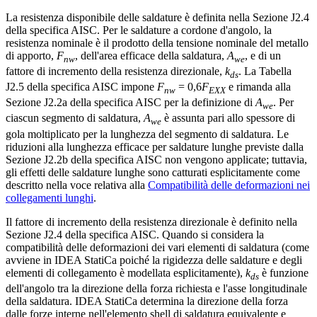
La resistenza disponibile delle saldature è definita nella Sezione J2.4
della specifica AISC. Per le saldature a cordone d'angolo, la
resistenza nominale è il prodotto della tensione nominale del metallo
di apporto,
F
, dell'area efficace della saldatura,
A
, e di un
nw
we
fattore di incremento della resistenza direzionale,
k
. La Tabella
ds
J2.5 della specifica AISC impone
F
= 0,6
F
e rimanda alla
nw
EXX
Sezione J2.2a della specifica AISC per la definizione di
A
. Per
we
ciascun segmento di saldatura,
A
è assunta pari allo spessore di
we
gola moltiplicato per la lunghezza del segmento di saldatura. Le
riduzioni alla lunghezza efficace per saldature lunghe previste dalla
Sezione J2.2b della specifica AISC non vengono applicate; tuttavia,
gli effetti delle saldature lunghe sono catturati esplicitamente come
descritto nella voce relativa alla
Compatibilità delle deformazioni nei
collegamenti lunghi
.
Il fattore di incremento della resistenza direzionale è definito nella
Sezione J2.4 della specifica AISC. Quando si considera la
compatibilità delle deformazioni dei vari elementi di saldatura (come
avviene in IDEA StatiCa poiché la rigidezza delle saldature e degli
elementi di collegamento è modellata esplicitamente),
k
è funzione
ds
dell'angolo tra la direzione della forza richiesta e l'asse longitudinale
della saldatura. IDEA StatiCa determina la direzione della forza
dalle forze interne nell'elemento shell di saldatura equivalente e