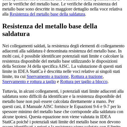
per le verifiche del metallo base. Le verifiche della resistenza del
metallo base sono descritte in maggiore dettaglio nella voce relativa
alla
Resistenza del metallo base della saldatura
.
Resistenza del metallo base della
saldatura
Nei collegamenti saldati, la resistenza degli elementi di collegamento
adiacenti alla saldatura è denominata resistenza del metallo base. In
molti casi, è possibile identificare potenziali stati limite e calcolare la
resistenza disponibile del metallo base utilizzando le disposizioni
della Sezione J4 della specifica AISC. La valutazione di questi stati
limite in IDEA StatiCa è descritta nelle voci relative ai singoli stati
limite, tra cui
Snervamento a trazione
,
Rottura a trazione
,
Snervamento e rottura a taglio
e
Rottura per taglio a blocco
.
Tuttavia, in alcuni collegamenti, i potenziali stati limite adiacenti alla
saldatura sono difficili da identificare e la resistenza disponibile del
metallo base non può essere calcolata direttamente a mano. Per
questi casi, il Manuale AISC fornisce le Equazioni 9-6 e 9-7 per lo
spessore minimo del metallo base che corrisponde alla saldatura con
alcune ipotesi. Questa equazione non viene valutata in IDEA
StatiCa poiché i potenziali stati limite del metallo base non devono
essere identificati a priori e la resistenza viene valutata con il limite