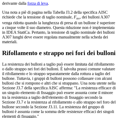
derivante dalla
forza di leva
.
Una nota a piè di pagina nella Tabella J3.2 della specifica AISC
richiede che la tensione di taglio nominale,
F
, dei bulloni A307
nv
venga ridotta quando la lunghezza di presa di un bullone è superiore
a cinque volte il suo diametro. Questa riduzione non è implementata
in IDEA StatiCa. Pertanto, la tensione di taglio nominale dei bulloni
A307 lunghi deve essere regolata manualmente nella scheda dei
materiali.
Rifollamento e strappo nei fori dei bulloni
La resistenza dei bulloni a taglio può essere limitata dal rifollamento
o dallo strappo nei fori dei bulloni. È talvolta prassi comune valutare
il rifollamento e lo strappo separatamente dalla rottura a taglio del
bullone. Tuttavia, i gruppi di bulloni possono collassare con alcuni
bulloni che si rompono e altri che si strappano. Una nota utente nella
Sezione J3.7 della specifica AISC afferma: "La resistenza efficace di
un singolo elemento di fissaggio può essere assunta come il minore
tra la resistenza a taglio dell'elemento di fissaggio secondo la
Sezione J3.7 e la resistenza al rifollamento o allo strappo nel foro del
bullone secondo la Sezione J3.11. La resistenza del gruppo di
bulloni è assunta come la somma delle resistenze efficaci dei singoli
elementi di fissaggio."