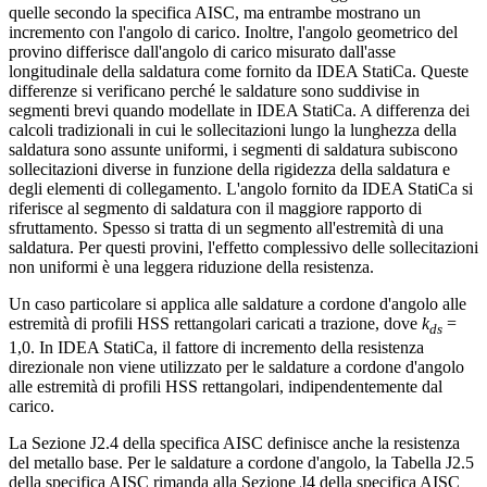
quelle secondo la specifica AISC, ma entrambe mostrano un
incremento con l'angolo di carico. Inoltre, l'angolo geometrico del
provino differisce dall'angolo di carico misurato dall'asse
longitudinale della saldatura come fornito da IDEA StatiCa. Queste
differenze si verificano perché le saldature sono suddivise in
segmenti brevi quando modellate in IDEA StatiCa. A differenza dei
calcoli tradizionali in cui le sollecitazioni lungo la lunghezza della
saldatura sono assunte uniformi, i segmenti di saldatura subiscono
sollecitazioni diverse in funzione della rigidezza della saldatura e
degli elementi di collegamento. L'angolo fornito da IDEA StatiCa si
riferisce al segmento di saldatura con il maggiore rapporto di
sfruttamento. Spesso si tratta di un segmento all'estremità di una
saldatura. Per questi provini, l'effetto complessivo delle sollecitazioni
non uniformi è una leggera riduzione della resistenza.
Un caso particolare si applica alle saldature a cordone d'angolo alle
estremità di profili HSS rettangolari caricati a trazione, dove
k
=
ds
1,0. In IDEA StatiCa, il fattore di incremento della resistenza
direzionale non viene utilizzato per le saldature a cordone d'angolo
alle estremità di profili HSS rettangolari, indipendentemente dal
carico.
La Sezione J2.4 della specifica AISC definisce anche la resistenza
del metallo base. Per le saldature a cordone d'angolo, la Tabella J2.5
della specifica AISC rimanda alla Sezione J4 della specifica AISC