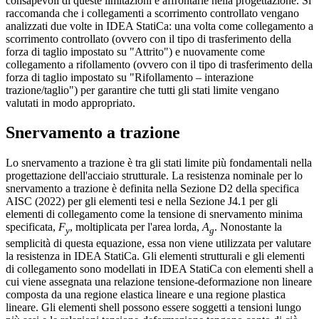
consapevoli di queste limitazioni e affrontarle nella progettazione. Si
raccomanda che i collegamenti a scorrimento controllato vengano
analizzati due volte in IDEA StatiCa: una volta come collegamento a
scorrimento controllato (ovvero con il tipo di trasferimento della
forza di taglio impostato su "Attrito") e nuovamente come
collegamento a rifollamento (ovvero con il tipo di trasferimento della
forza di taglio impostato su "Rifollamento – interazione
trazione/taglio") per garantire che tutti gli stati limite vengano
valutati in modo appropriato.
Snervamento a trazione
Lo snervamento a trazione è tra gli stati limite più fondamentali nella
progettazione dell'acciaio strutturale. La resistenza nominale per lo
snervamento a trazione è definita nella Sezione D2 della specifica
AISC (2022) per gli elementi tesi e nella Sezione J4.1 per gli
elementi di collegamento come la tensione di snervamento minima
specificata,
F
, moltiplicata per l'area lorda,
A
. Nonostante la
y
g
semplicità di questa equazione, essa non viene utilizzata per valutare
la resistenza in IDEA StatiCa. Gli elementi strutturali e gli elementi
di collegamento sono modellati in IDEA StatiCa con elementi shell a
cui viene assegnata una relazione tensione-deformazione non lineare
composta da una regione elastica lineare e una regione plastica
lineare. Gli elementi shell possono essere soggetti a tensioni lungo