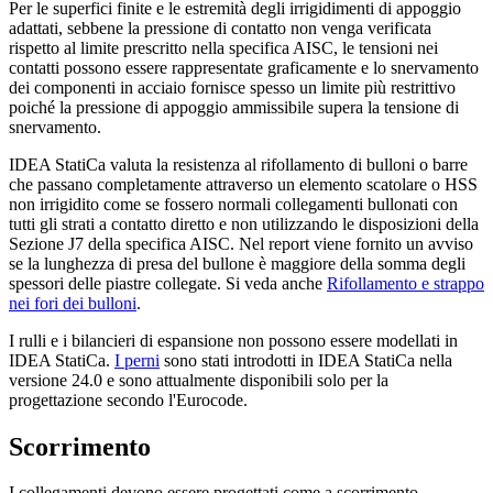
Per le superfici finite e le estremità degli irrigidimenti di appoggio
adattati, sebbene la pressione di contatto non venga verificata
rispetto al limite prescritto nella specifica AISC, le tensioni nei
contatti possono essere rappresentate graficamente e lo snervamento
dei componenti in acciaio fornisce spesso un limite più restrittivo
poiché la pressione di appoggio ammissibile supera la tensione di
snervamento.
IDEA StatiCa valuta la resistenza al rifollamento di bulloni o barre
che passano completamente attraverso un elemento scatolare o HSS
non irrigidito come se fossero normali collegamenti bullonati con
tutti gli strati a contatto diretto e non utilizzando le disposizioni della
Sezione J7 della specifica AISC. Nel report viene fornito un avviso
se la lunghezza di presa del bullone è maggiore della somma degli
spessori delle piastre collegate. Si veda anche
Rifollamento e strappo
nei fori dei bulloni
.
I rulli e i bilancieri di espansione non possono essere modellati in
IDEA StatiCa.
I perni
sono stati introdotti in IDEA StatiCa nella
versione 24.0 e sono attualmente disponibili solo per la
progettazione secondo l'Eurocode.
Scorrimento
I collegamenti devono essere progettati come a scorrimento