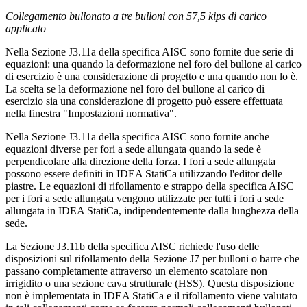
Collegamento bullonato a tre bulloni con 57,5 kips di carico
applicato
Nella Sezione J3.11a della specifica AISC sono fornite due serie di
equazioni: una quando la deformazione nel foro del bullone al carico
di esercizio è una considerazione di progetto e una quando non lo è.
La scelta se la deformazione nel foro del bullone al carico di
esercizio sia una considerazione di progetto può essere effettuata
nella finestra "Impostazioni normativa".
Nella Sezione J3.11a della specifica AISC sono fornite anche
equazioni diverse per fori a sede allungata quando la sede è
perpendicolare alla direzione della forza. I fori a sede allungata
possono essere definiti in IDEA StatiCa utilizzando l'editor delle
piastre. Le equazioni di rifollamento e strappo della specifica AISC
per i fori a sede allungata vengono utilizzate per tutti i fori a sede
allungata in IDEA StatiCa, indipendentemente dalla lunghezza della
sede.
La Sezione J3.11b della specifica AISC richiede l'uso delle
disposizioni sul rifollamento della Sezione J7 per bulloni o barre che
passano completamente attraverso un elemento scatolare non
irrigidito o una sezione cava strutturale (HSS). Questa disposizione
non è implementata in IDEA StatiCa e il rifollamento viene valutato