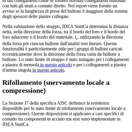
in tali collegamenti come se fossero normali collegamenti bullonati
con tutti gli strati a contatto diretto. Nel report viene fornito un
avviso se la lunghezza di presa del bullone è maggiore della somma
degli spessori delle piastre collegate.
Nella valutazione dello strappo, IDEA StatiCa determina la distanza
netta, nella direzione della forza, tra il bordo del foro e il bordo del
foro adiacente o il bordo del materiale,
l
, utilizzando la direzione
c
della forza per ciascun bullone dall'analisi non lineare. Questa
funzionalità è particolarmente utile per i gruppi di bulloni caricati
eccentricamente dove la direzione della forza varia da bullone a
bullone. Lo stato limite di strappo è stato indagato per i collegamenti
a piastra di mensola
in questo articolo
e per i collegamenti a piastra
d'anima singola
in questo articolo
.
Rifollamento (snervamento locale a
compressione)
La Sezione J7 della specifica AISC definisce la resistenza
disponibile per lo stato limite di rifollamento (snervamento locale a
compressione). Queste disposizioni si applicano a casi specifici di
contatto tra componenti in acciaio ma non sono implementate in
IDEA StatiCa.