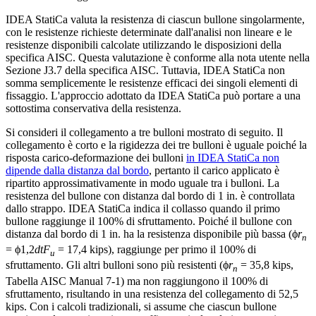
IDEA StatiCa valuta la resistenza di ciascun bullone singolarmente,
con le resistenze richieste determinate dall'analisi non lineare e le
resistenze disponibili calcolate utilizzando le disposizioni della
specifica AISC. Questa valutazione è conforme alla nota utente nella
Sezione J3.7 della specifica AISC. Tuttavia, IDEA StatiCa non
somma semplicemente le resistenze efficaci dei singoli elementi di
fissaggio. L'approccio adottato da IDEA StatiCa può portare a una
sottostima conservativa della resistenza.
Si consideri il collegamento a tre bulloni mostrato di seguito. Il
collegamento è corto e la rigidezza dei tre bulloni è uguale poiché la
risposta carico-deformazione dei bulloni
in IDEA StatiCa non
dipende dalla distanza dal bordo
, pertanto il carico applicato è
ripartito approssimativamente in modo uguale tra i bulloni. La
resistenza del bullone con distanza dal bordo di 1 in. è controllata
dallo strappo. IDEA StatiCa indica il collasso quando il primo
bullone raggiunge il 100% di sfruttamento. Poiché il bullone con
distanza dal bordo di 1 in. ha la resistenza disponibile più bassa (ϕ
r
n
= ϕ1,2
dtF
= 17,4 kips), raggiunge per primo il 100% di
u
sfruttamento. Gli altri bulloni sono più resistenti (ϕ
r
= 35,8 kips,
n
Tabella AISC Manual 7-1) ma non raggiungono il 100% di
sfruttamento, risultando in una resistenza del collegamento di 52,5
kips. Con i calcoli tradizionali, si assume che ciascun bullone