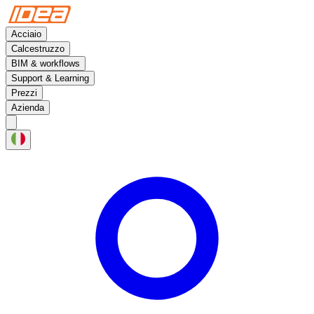
Acciaio
Calcestruzzo
BIM & workflows
Support & Learning
Prezzi
Azienda