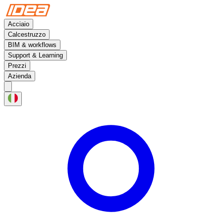
Acciaio
Calcestruzzo
BIM & workflows
Support & Learning
Prezzi
Azienda