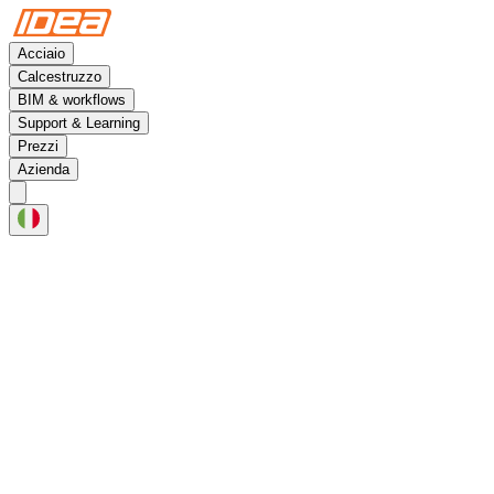
Acciaio
Calcestruzzo
BIM & workflows
Support & Learning
Prezzi
Azienda